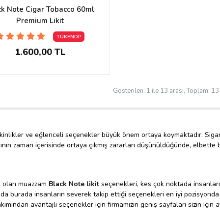
ck Note Cigar Tobacco 60ml
Premium Likit
TÜKENDİ!
1.600,00 TL
Gösterilen: 1 ile 13 arası, Toplam: 13 
etkinlikler ve eğlenceli seçenekler büyük önem ortaya koymaktadır. Siga
arının zaman içerisinde ortaya çıkmış zararları düşünüldüğünde, elbette
mış olan muazzam
Black Note likit
seçenekleri, kes çok noktada insanlar
da burada insanların severek takip ettiği seçenekleri en iyi pozisyond
ımından avantajlı seçenekler için firmamızın geniş sayfaları sizin için 