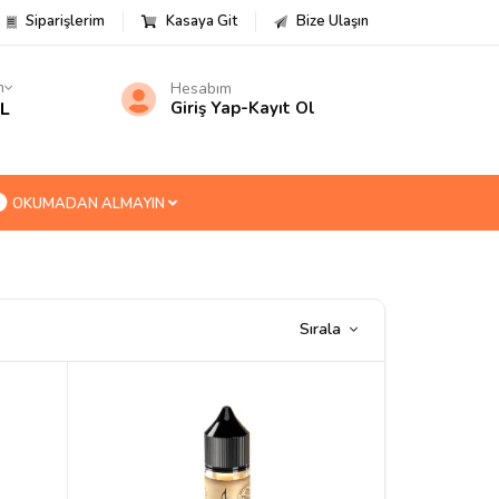
Siparişlerim
Kasaya Git
Bize Ulaşın
m
Hesabım
TL
Giriş Yap
-
Kayıt Ol
OKUMADAN ALMAYIN
Sırala