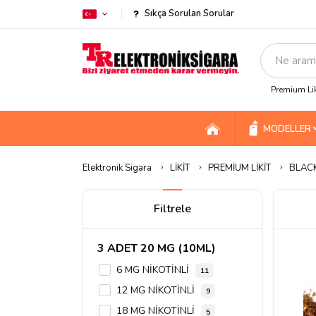
Sıkça Sorulan Sorular
Premium Lik
MODELLER
Elektronik Sigara
LİKİT
PREMİUM LİKİT
BLACK
Filtrele
3 ADET 20 MG (10ML)
6 MG NİKOTİNLİ
11
12 MG NİKOTİNLİ
9
18 MG NİKOTİNLİ
5