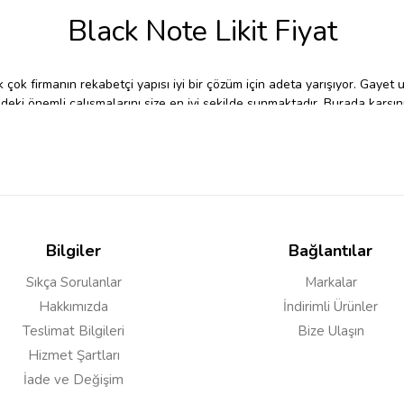
Black Note Likit Fiyat
k çok firmanın rekabetçi yapısı iyi bir çözüm için adeta yarışıyor. Gayet
deki önemli çalışmalarını size en iyi şekilde sunmaktadır. Burada karşın
riyor. Hoş kokulu ve değişik aromalı elektronik sigara tercihlerini iyi b
kemizde bu konudaki ürün yelpazesini, sanal platformun geniş imkânları
 olan firmamız, isteklerinizi çok hızlı ve ekonomik bir şekilde karşılama
Black Note Likit Türkiye
Bilgiler
Bağlantılar
Sıkça Sorulanlar
Markalar
ı yapıldığı zaman, elbette pek çok kişinin tercihi elektronik sigaradan y
Hakkımızda
İndirimli Ürünler
çok farklı ürün seçeneğini ön planda değerlendirmek gerekir. Hoş kokulu
Teslimat Bilgileri
Bize Ulaşın
rtaya koymaktadır.
Hizmet Şartları
İade ve Değişim
 fiyat bütünlüğünü ekonomik boyutlarda gözden geçirmek, insanlara he