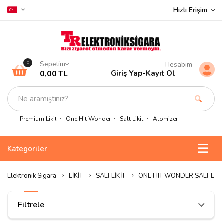
Hızlı Erişim
Sepetim
0
Hesabım
0,00 TL
Giriş Yap
-
Kayıt Ol
Premium Likit
One Hit Wonder
Salt Likit
Atomizer
Kategoriler
Elektronik Sigara
LİKİT
SALT LİKİT
ONE HIT WONDER SALT LİKİ
Filtrele