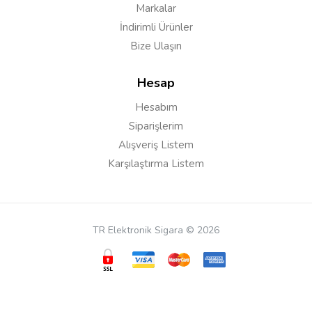
Markalar
etmektedir.
İndirimli Ürünler
Bize Ulaşın
Pamuk sarılmış dirençli bir tel bulunan elektronik
sigara parçası, atomizer olarak karşımıza
Hesap
çıkmaktadır. MTL atomizer ise ağızdan akciğere
Hesabım
anlamına gelen çok önemli ve dikkat çekici bir
Siparişlerim
parça olarak karşımıza çıkmaktadır. Elektronik
Alışveriş Listem
sigara tüketicilerinin elbette istekleri farklı olup, bu
Karşılaştırma Listem
isteklerini karşılayacak geniş bir pazarın
çalışmalarından yardım almak gerekir. Sayısız
elektronik sigara firmasının marka bulma
konusunda atmış olduğu adamlar, rekabetçi bir
TR Elektronik Sigara © 2026
piyasa ve önemli bir yapı oluşturmuştur.
Elektronik sigaralar ve gerektiğinde tedarik için her
bir parçasının, yoğun çalışmalarla birlikte piyasaya