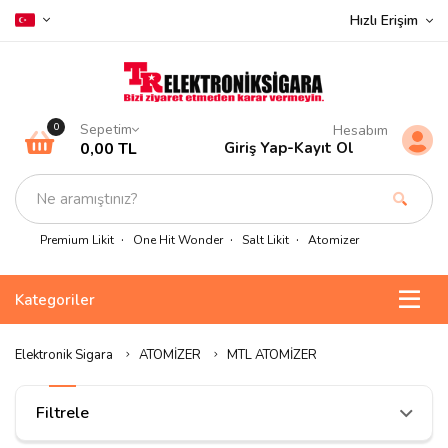
Hızlı Erişim
Sepetim
0
Hesabım
0,00 TL
Giriş Yap
-
Kayıt Ol
Premium Likit
One Hit Wonder
Salt Likit
Atomizer
Kategoriler
Elektronik Sigara
ATOMİZER
MTL ATOMİZER
Filtrele