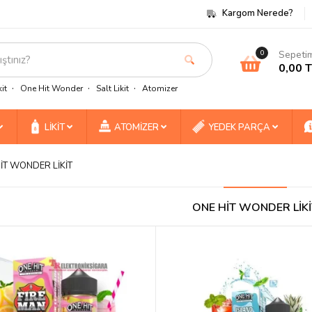
Kargom Nerede?
Sepeti
0
0,00 
it
One Hit Wonder
Salt Likit
Atomizer
LİKİT
ATOMİZER
YEDEK PARÇA
İT WONDER LİKİT
ONE HİT WONDER LİKİ