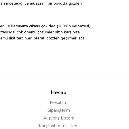
ndan incelediği ve muazzam bir boyutla gözden
eri ile karşımıza çıkmış çok değişik ürün yelpazesi,
oktasında, çok önemli çözümler sizin karşınıza
mli likit tercihleri olarak gözden geçirmek söz
koymuştur. Salt nikotin desteğinin yanı sıra çilek ile
a getirmiştir. Elbette için keyfi ve buhar lezzeti
. İyi bir anlayış ile kategorize edilmiş ürün
 de genel olarak lezzet bakımından avantajları
Hesap
Hesabım
Siparişlerim
Alışveriş Listem
rı var. Ürün fiyat koşulları tamamen siz
Karşılaştırma Listem
,
One Hit Wonder likit fiyat
aralıkları, beklediğiniz