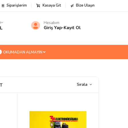
Siparişlerim
Kasaya Git
Bize Ulaşın
m
Hesabım
TL
Giriş Yap
-
Kayıt Ol
OKUMADAN ALMAYIN
Sırala
T