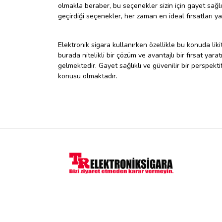
olmakla beraber, bu seçenekler sizin için gayet sağl
geçirdiği seçenekler, her zaman en ideal fırsatları
Elektronik sigara kullanırken özellikle bu konuda liki
burada nitelikli bir çözüm ve avantajlı bir fırsat yar
gelmektedir. Gayet sağlıklı ve güvenilir bir perspek
konusu olmaktadır.
Çok etkileyici yapıya sahip olan One Hit Wonder likit
sütün birleşmesi ile ortaya çıkan muazzam ürün seçene
konusunda insanların farklı tercihleri olup, güvenilir
seçenekleri, genel olarak insanların iyidir perspekt
gördüğünüz noktada, buradaki çözümler kalıcı esasl
Sağlıklı, kaliteli ve güvenilir ürün seçeneklerini say
müşterilerimizin beğenisine ve isteği üzerine kurul