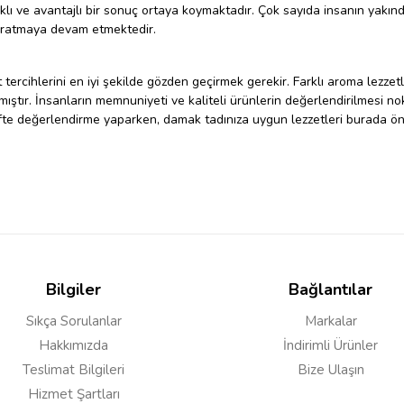
ıklı ve avantajlı bir sonuç ortaya koymaktadır. Çok sayıda insanın yakı
 yaratmaya devam etmektedir.
t tercihlerini en iyi şekilde gözden geçirmek gerekir. Farklı aroma lezzetl
atmıştır. İnsanların memnuniyeti ve kaliteli ürünlerin değerlendirilmesi n
tifte değerlendirme yaparken, damak tadınıza uygun lezzetleri burada öne
, yıllardan beri insanların beğenerek tükettiği önemli bir çözümü ortaya 
ği, kesinlikle güvenilir bir markanın önemli örneklerinden birini ön plan
 markaların bu tercihlere ihtiyaç karşılayan desteği söz konusu olmaktadır
ifte elde etmek istediği sonuçları ortaya koymuştur. Hem içim keyfi hem
ı olarak müşteri memnuniyetine çok büyük destek sağlamaktadır.
Bilgiler
Bağlantılar
One Hit Wonder Likit Fiyat
Sıkça Sorulanlar
Markalar
Hakkımızda
İndirimli Ürünler
Teslimat Bilgileri
Bize Ulaşın
falarımıza taşıyoruz. Ürünlerimizin ekonomik boyutlarda avantajlı sonuçla
Hizmet Şartları
muş durumdadır. Gayet uygun şartlarda ürün seçenekleri ortaya çıkarken