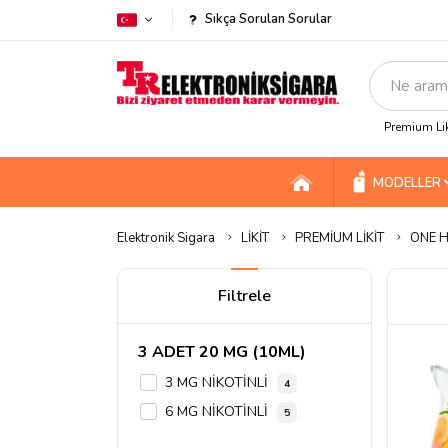
Sıkça Sorulan Sorular
Premium Lik
MODELLER
Elektronik Sigara
LİKİT
PREMİUM LİKİT
ONE H
Filtrele
3 ADET 20 MG (10ML)
3 MG NİKOTİNLİ
4
6 MG NİKOTİNLİ
5