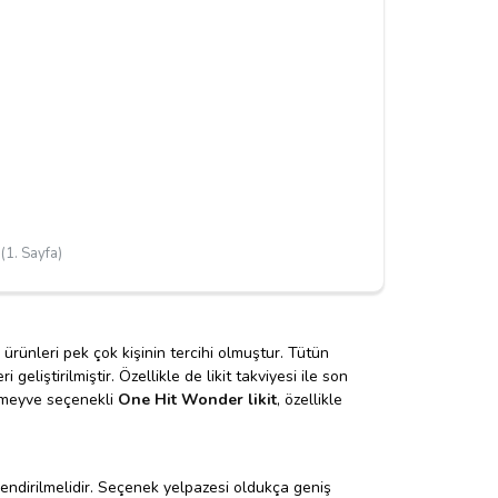
(1. Sayfa)
ürünleri pek çok kişinin tercihi olmuştur. Tütün
liştirilmiştir. Özellikle de likit takviyesi ile son
k meyve seçenekli
One Hit Wonder likit
, özellikle
lendirilmelidir. Seçenek yelpazesi oldukça geniş