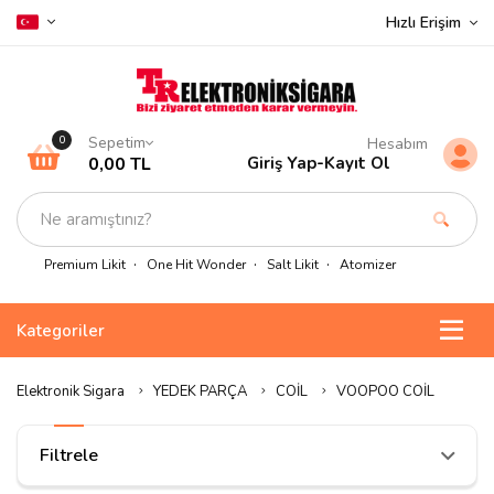
Hızlı Erişim
Sepetim
0
Hesabım
0,00 TL
Giriş Yap
-
Kayıt Ol
Premium Likit
One Hit Wonder
Salt Likit
Atomizer
Kategoriler
Elektronik Sigara
YEDEK PARÇA
COİL
VOOPOO COİL
Filtrele