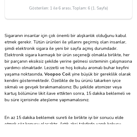
Gösterilen: 1 ile 6 arası, Toplam: 6 (1. Sayfa)
Sigaranın insanlar için çok önemli bir alışkanlık olduğunu kabul
etmek gerekir. Tütün ürünleri ile yıllarını geçirmiş olan insanlar,
şimdi elektronik sigara ile yeni bir sayfa açmış durumdadır.
Elektronik sigara karmaşık bir ürün seçeneği olmakla birlikte, her
bir parçanın eksiksiz şekilde yerine gelmesi sisteminin çalışmasına
yardımcı olmaktadır. Lezzetli ve hoş kokulu aromalı buhar keyfini
yaşama noktasında,
Voopoo Coil
yine büyük bir gereklilik olarak
kendini göstermektedir. Özellikle de bu ürünü takarken iyice
sıkmalı ve gevşek bırakmamalısınız. Bu şekilde atomizer veya
kartuş bölümüne likit ilave ettikten sonra, 15 dakika beklemeli ve
bu süre içerisinde ateşleme yapmamalısınız.
En az 15 dakika beklemek sureti ile birlikte iyi bir sonucu elde
etmek söz konusu olacaktır. Artık aksi takdirde yanık kokusu
ortaya çıkabilir. Çok elverişli ve nitelikli bir teknolojinin çözümü
olarak ön plana gelmiş olan ürünler, insanların güvenerek tercih