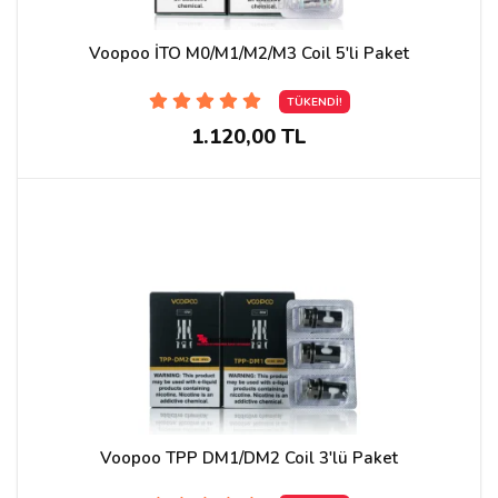
Voopoo İTO M0/M1/M2/M3 Coil 5'li Paket
TÜKENDİ!
1.120,00 TL
Voopoo TPP DM1/DM2 Coil 3'lü Paket