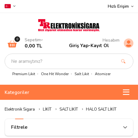
Hızlı Erişim
Sepetim
0
Hesabım
0,00 TL
Giriş Yap
-
Kayıt Ol
Premium Likit
One Hit Wonder
Salt Likit
Atomizer
Kategoriler
Elektronik Sigara
LİKİT
SALT LİKİT
HALO SALT LİKİT
Filtrele