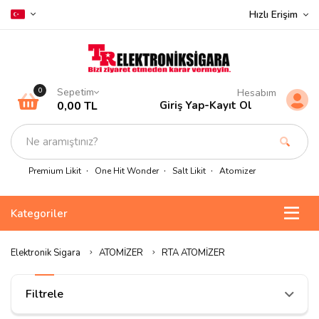
Hızlı Erişim
Sepetim
0
Hesabım
0,00 TL
Giriş Yap
-
Kayıt Ol
Premium Likit
One Hit Wonder
Salt Likit
Atomizer
Kategoriler
Elektronik Sigara
ATOMİZER
RTA ATOMİZER
Filtrele