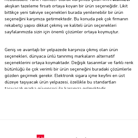
akışkan tazeleme fırsatı ortaya koyan bir ürün seçeneğidir. Likit
bittikçe yeni takviye seçenekleri burada yenilenebilir bir ürün
seçeneğini karşımıza getirmektedir. Bu konuda pek çok firmanın
rekabetçi yapısı dikkat çekmiş ve kaliteli ürün seçenekleri
sayfalarımızda sizin için önemli çözümler ortaya koymuştur.
Geniş ve avantajlı bir yelpazede karşınıza çıkmış olan ürün
seçenekleri, dünyaca ünlü tanınmış markaların alternatif
seçeneklerini ortaya koymaktadır. Değişik tasarımlar ve farklı renk
bütünlüğü ile çok verimli bir ürün seçeneğini buradaki çözümlerle
gözden geçirmek gerekir. Elektronik sigara içme keyfini en üst
düzeye taşıyacak ürün yelpazesi, özellikle bu standartları
taşıyacak marka güvencesi ile karşınıza gelmektedir.
Sayfalarımızda pek çok markanın rekabetçi yapısını daha
yakından görebilirsiniz.
RTA Atomizer Fiyat