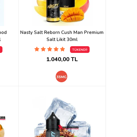
ood
Nasty Salt Reborn Cush Man Premium
l
Salt Likit 30ml
!
TÜKENDİ!
1.040,00 TL