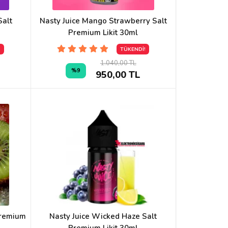
Salt
Nasty Juice Mango Strawberry Salt
Premium Likit 30ml
!
TÜKENDİ!
1.040,00 TL
%9
950,00 TL
Premium
Nasty Juice Wicked Haze Salt