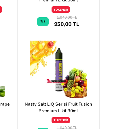
Premium Likit 30ml
!
TÜKENDİ!
1.040,00 TL
%9
950,00 TL
Grape
Nasty Salt LİQ Serisi Fruit Fusion
Premium Likit 30ml
TÜKENDİ!
1.040,00 TL