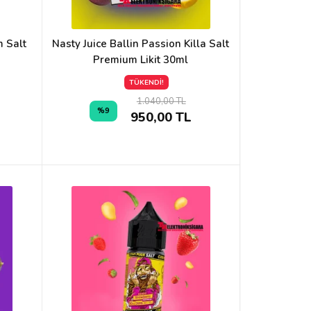
 Salt
Nasty Juice Ballin Passion Killa Salt
Premium Likit 30ml
TÜKENDİ!
1.040,00 TL
%9
950,00 TL