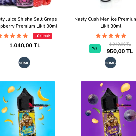
ty Juice Shisha Salt Grape
Nasty Cush Man İce Premium
pberry Premium Likit 30ml
Likit 30ml
TÜKENDİ!
1.040,00 TL
1.040,00 TL
%9
950,00 TL