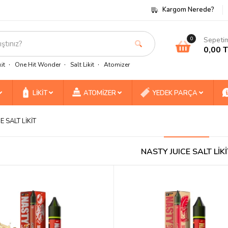
Kargom Nerede?
Sepeti
0
0,00 
it
One Hit Wonder
Salt Likit
Atomizer
LİKİT
ATOMİZER
YEDEK PARÇA
E SALT LİKİT
NASTY JUICE SALT LİKİ