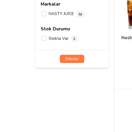
Markalar
NASTY JUİCE
52
Stok Durumu
Nasty
Stokta Var
2
Filtrele