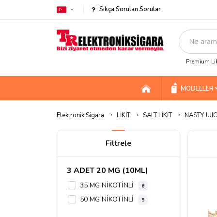
Sıkça Sorulan Sorular
Premium Lik
MODELLER
Elektronik Sigara
LİKİT
SALT LİKİT
NASTY JUIC
Filtrele
3 ADET 20 MG (10ML)
35 MG NİKOTİNLİ
6
50 MG NİKOTİNLİ
5