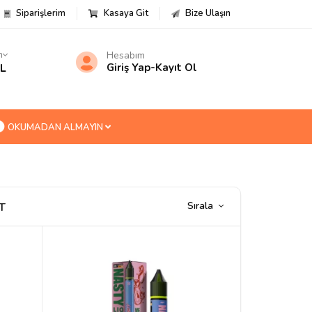
Siparişlerim
Kasaya Git
Bize Ulaşın
m
Hesabım
TL
Giriş Yap
-
Kayıt Ol
OKUMADAN ALMAYIN
Sırala
T