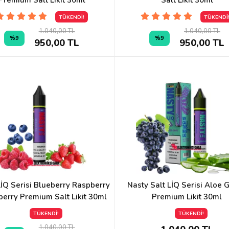
Premium Salt Likit 30ml
Salt Likit 30ml
TÜKENDİ!
TÜKENDİ
1.040,00 TL
1.040,00 TL
%9
%9
950,00 TL
950,00 TL
LİQ Serisi Blueberry Raspberry
Nasty Salt LİQ Serisi Aloe 
erry Premium Salt Likit 30ml
Premium Likit 30ml
TÜKENDİ!
TÜKENDİ!
1.040,00 TL