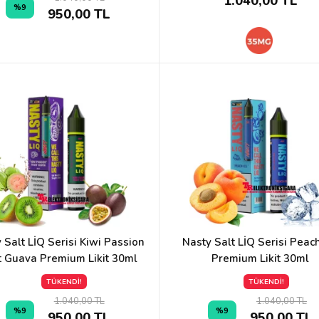
1.040,00 TL
%9
950,00 TL
 Salt LİQ Serisi Kiwi Passion
Nasty Salt LİQ Serisi Peach
t Guava Premium Likit 30ml
Premium Likit 30ml
TÜKENDİ!
TÜKENDİ!
1.040,00 TL
1.040,00 TL
%9
%9
950,00 TL
950,00 TL