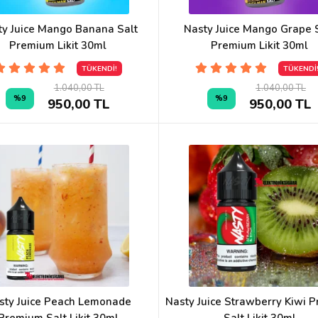
ty Juice Mango Banana Salt
Nasty Juice Mango Grape 
Premium Likit 30ml
Premium Likit 30ml
TÜKENDİ!
TÜKENDİ
1.040,00 TL
1.040,00 TL
%9
%9
950,00 TL
950,00 TL
sty Juice Peach Lemonade
Nasty Juice Strawberry Kiwi 