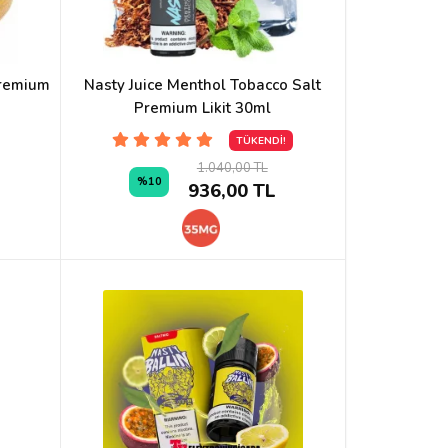
Premium
Nasty Juice Menthol Tobacco Salt
Premium Likit 30ml
TÜKENDİ!
1.040,00 TL
%10
936,00 TL