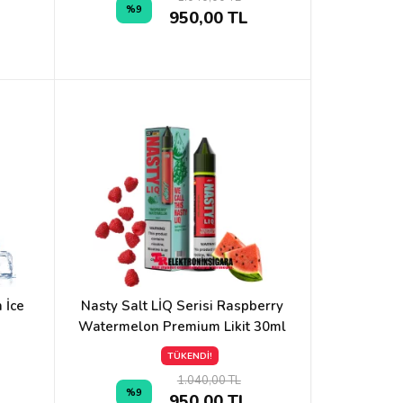
%9
950,00 TL
 İce
Nasty Salt LİQ Serisi Raspberry
Watermelon Premium Likit 30ml
TÜKENDİ!
1.040,00 TL
%9
950,00 TL