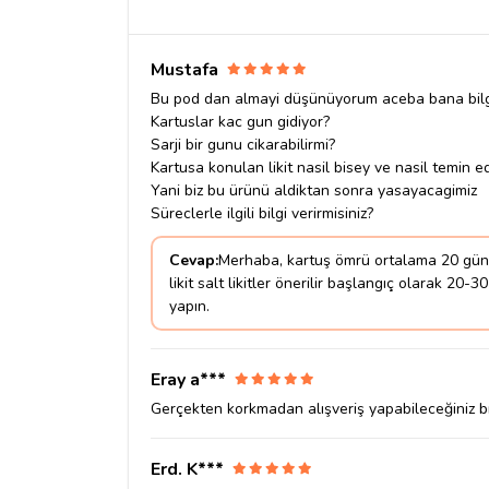
Mustafa
Bu pod dan almayi düşünüyorum aceba bana bilgi 
Kartuslar kac gun gidiyor?
Sarji bir gunu cikarabilirmi?
Kartusa konulan likit nasil bisey ve nasil temin ed
Yani biz bu ürünü aldiktan sonra yasayacagimiz
Süreclerle ilgili bilgi verirmisiniz?
Cevap:
Merhaba, kartuş ömrü ortalama 20 gün şar
likit salt likitler önerilir başlangıç olarak 2
yapın.
Eray a***
Gerçekten korkmadan alışveriş yapabileceğiniz b
Erd. K***