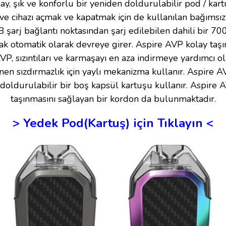
y, şık ve konforlu bir yeniden doldurulabilir pod / kart
r ve cihazı açmak ve kapatmak için de kullanılan bağıms
şarj bağlantı noktasından şarj edilebilen dahili bir 70
rak otomatik olarak devreye girer.
Aspire
AVP kolay taşın
VP, sızıntıları ve karmaşayı en aza indirmeye yardımcı 
nen sızdırmazlık için yaylı mekanizma kullanır.
Aspire
AV
doldurulabilir bir boş kapsül kartuşu kullanır. Aspire 
taşınmasını sağlayan bir kordon da bulunmaktadır.
> Yedek Pod(Kartuş) için Tıklayın <