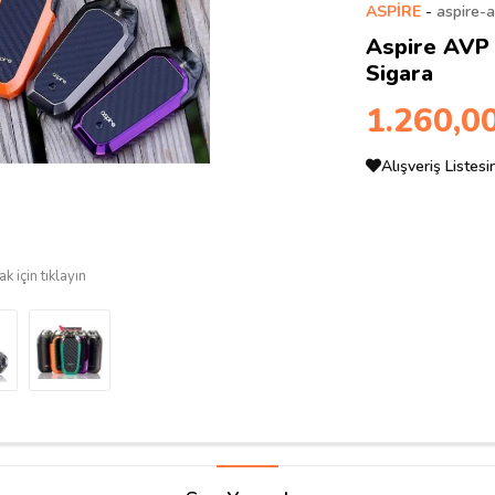
ASPİRE
-
aspire-
Aspire AVP 
Sigara
1.260,0
Alışveriş Listes
k için tıklayın