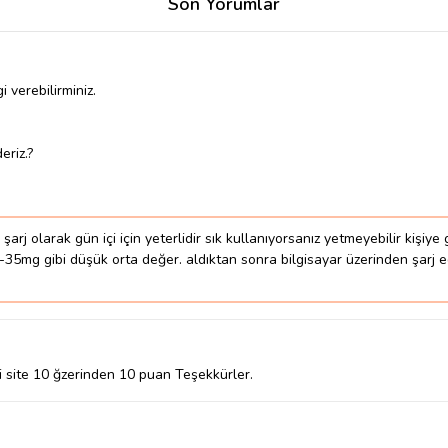
Son Yorumlar
verebilirminiz.
eriz.?
j olarak gün içi için yeterlidir sık kullanıyorsanız yetmeyebilir kişiye g
0-30-35mg gibi düşük orta değer. aldıktan sonra bilgisayar üzerinden şarj 
i site 10 ğzerinden 10 puan Teşekkürler.