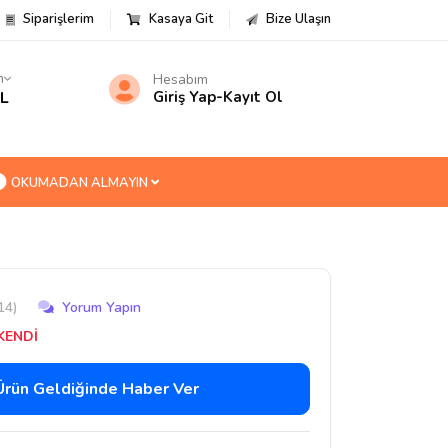
Siparişlerim
Kasaya Git
Bize Ulaşın
m
Hesabım
TL
Giriş Yap
-
Kayıt Ol
OKUMADAN ALMAYIN
14)
Yorum Yapın
KENDİ
Ürün Geldiğinde Haber Ver