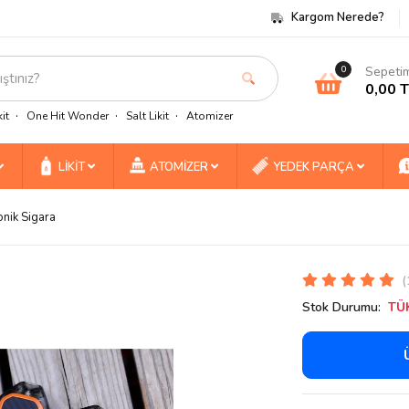
Kargom Nerede?
Sepeti
0
0,00 
it
One Hit Wonder
Salt Likit
Atomizer
LİKİT
ATOMİZER
YEDEK PARÇA
onik Sigara
(
Stok Durumu:
TÜ