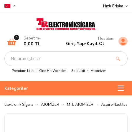
Hızlı Erişim
Sepetim
0
Hesabım
0,00 TL
Giriş Yap
-
Kayıt Ol
Premium Likit
One Hit Wonder
Salt Likit
Atomizer
Kategoriler
Elektronik Sigara
ATOMİZER
MTL ATOMİZER
Aspire Nautilus 