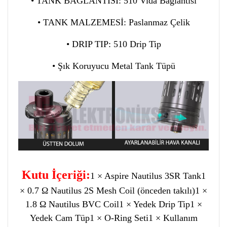
• TANK BAĞLANTISI: 510 Vida Bağlantısı
• TANK MALZEMESİ: Paslanmaz Çelik
• DRIP TIP: 510 Drip Tip
• Şık Koruyucu Metal Tank Tüpü
Kutu İçeriği:
1 × Aspire Nautilus 3SR Tank
1
× 0.7 Ω Nautilus 2S Mesh Coil (önceden takılı)
1 ×
1.8 Ω Nautilus BVC Coil
1 × Yedek Drip Tip
1 ×
Yedek Cam Tüp
1 × O-Ring Seti
1 × Kullanım