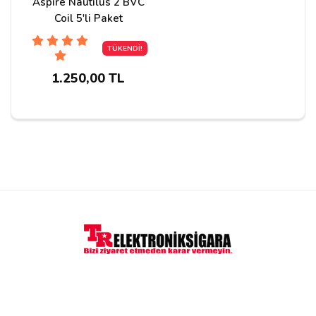
Aspire Nautilus 2 BVC
Coil 5'li Paket
Yorum Yapın
TÜKENDİ!
Adınız
1.250,00 TL
Yorumunuz*