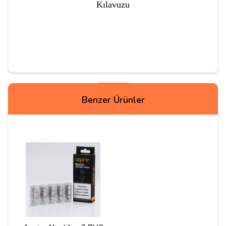
Kılavuzu
Yorumlar
Benzer Ürünler
Emirhan
19/05/2026
Merhaba, Aspire Nautilus 2 BVC Coil ile uyumlu mu ?
Cevap:
Merhaba evet efendim uyumlu