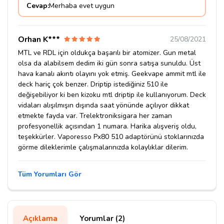
Cevap:
Merhaba evet uygun
Orhan K***
25/08/2021
MTL ve RDL için oldukça başarılı bir atomizer. Gun metal
olsa da alabilsem dedim iki gün sonra satışa sunuldu. Üst
hava kanalı akıntı olayını yok etmiş. Geekvape ammit mtl ile
deck hariç çok benzer. Driptip istediğiniz 510 ile
değişebiliyor ki ben kizoku mtl driptip ile kullanıyorum. Deck
vidaları alışılmışın dışında saat yönünde açılıyor dikkat
etmekte fayda var. Trelektroniksigara her zaman
profesyonellik açısından 1 numara. Harika alışveriş oldu,
teşekkürler. Vaporesso Px80 510 adaptörünü stoklarınızda
görme dileklerimle çalışmalarınızda kolaylıklar dilerim.
Tüm Yorumları Gör
Açıklama
Yorumlar (2)