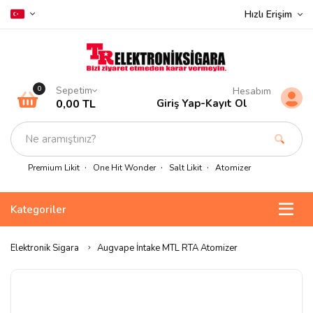
Hızlı Erişim
Sepetim
0
Hesabım
0,00 TL
Giriş Yap
-
Kayıt Ol
Premium Likit
One Hit Wonder
Salt Likit
Atomizer
Kategoriler
Elektronik Sigara
Augvape İntake MTL RTA Atomizer