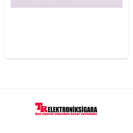
Yorumlar
Emre
30/12/2021
Vaporesso revenger a uyarmı
Cevap:
Merhaba evet uygun