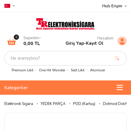
Hızlı Erişim
Sepetim
0
Hesabım
0,00 TL
Giriş Yap
-
Kayıt Ol
Premium Likit
One Hit Wonder
Salt Likit
Atomizer
Kategoriler
Elektronik Sigara
YEDEK PARÇA
POD (Kartuş)
Dotmod DotAio 