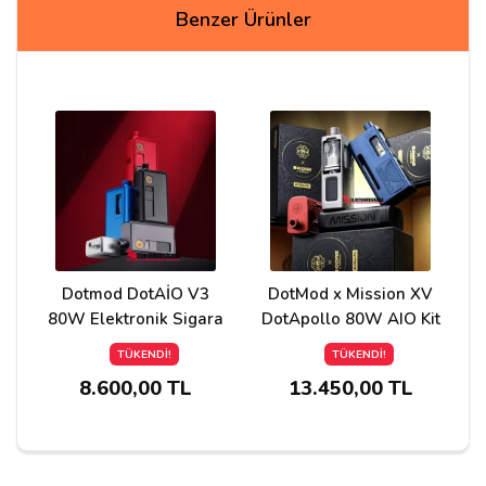
Yorum Yapın
Benzer Ürünler
Adınız
Yorumunuz*
Dotmod DotAİO V3
DotMod x Mission XV
80W Elektronik Sigara
DotApollo 80W AIO Kit
TÜKENDİ!
TÜKENDİ!
8.600,00 TL
13.450,00 TL