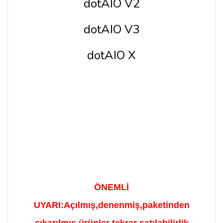
dotAIO V2
dotAIO V3
dotAIO X
ÖNEMLİ
UYARI:
Açılmış,denenmiş,paketinden
çıkarılmış ürünler tekrar satılabilirlik