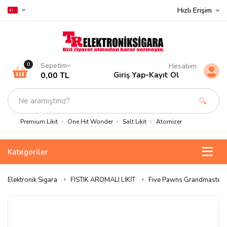
Hızlı Erişim
Sepetim
0
Hesabım
0,00 TL
Giriş Yap
-
Kayıt Ol
Premium Likit
One Hit Wonder
Salt Likit
Atomizer
Kategoriler
Elektronik Sigara
FISTIK AROMALI LİKİT
Five Pawns Grandmaster L