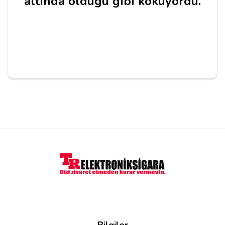
altında olduğu gibi kokuyordu.
Yorum Yapın
Adınız
Yorumunuz*
Bilgiler