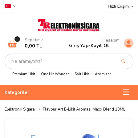
Hızlı Erişim
Sepetim
0
Hesabım
0,00 TL
Giriş Yap
-
Kayıt Ol
Premium Likit
One Hit Wonder
Salt Likit
Atomizer
Kategoriler
Elektronik Sigara
Flavour Art E-Likit Aroması Maxx Blend 10ML