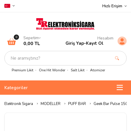
Hızlı Erişim
Sepetim
0
Hesabım
0,00 TL
Giriş Yap
-
Kayıt Ol
Premium Likit
One Hit Wonder
Salt Likit
Atomizer
Kategoriler
Elektronik Sigara
MODELLER
PUFF BAR
Geek Bar Pulse 15000