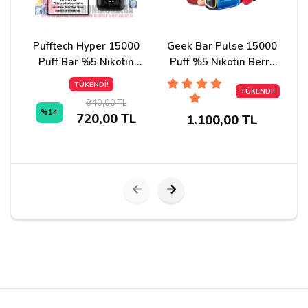
Pufftech Hyper 15000
Geek Bar Pulse 15000
Puff Bar %5 Nikotin
Puff %5 Nikotin Berry
P
Cool Lime
Bliss
TÜKENDİ!
TÜKENDİ!
840,00 TL
%14
720,00 TL
1.100,00 TL
Yorumu Gönder