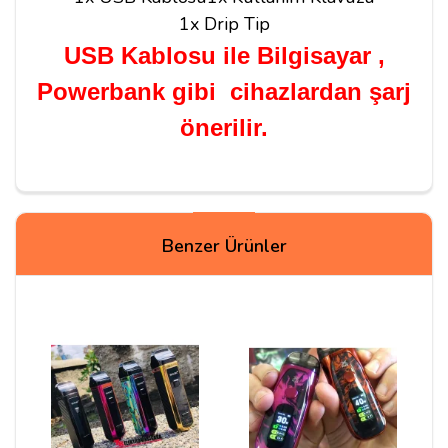
1x Drip Tip
USB Kablosu ile Bilgisayar ,
Powerbank gibi cihazlardan şarj
önerilir.
Yorumlar
Benzer Ürünler
Emre C***
09/12/2020
Merhabalar
Ürünle 0,6 ve 0,4 coil geliyor. Biraz araştırdım ve bu
coillerle salt likit önermediklerini gördüm sizin
tavsiyeniz nedir?