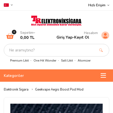
Hızlı Erişim
Sepetim
0
Hesabım
0,00 TL
Giriş Yap
-
Kayıt Ol
Premium Likit
One Hit Wonder
Salt Likit
Atomizer
Kategoriler
Elektronik Sigara
Geekvape Aegis Boost Pod Mod