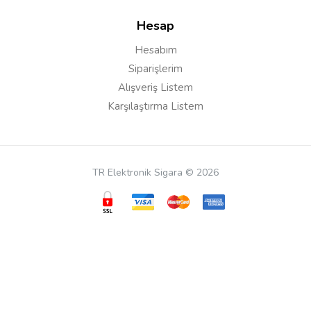
Hesap
Hesabım
yakut
25/09/2020
Siparişlerim
sigara içer gibi içiyorum çok kaliteli cihaz çıktı likitlerde
Alışveriş Listem
orjinal teşekkürler
Karşılaştırma Listem
Salih İ***
16/08/2020
TR Elektronik Sigara © 2026
Bu ürünün kendimiz sarım yapabilmemiz için olan
atomizeri varmı ayriyetten elinizde
Cevap:
Merhaba, henüz bulunmuyor ilerleyen
dönemlerde gelecektir.