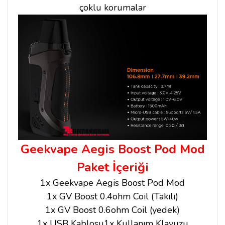
çoklu korumalar
Geekvape Aegis Boost Pod Mod
Paket İçeriği
1x Geekvape Aegis Boost Pod Mod
1x GV Boost 0.4ohm Coil (Takılı)
1x GV Boost 0.6ohm Coil (yedek)
1x USB Kablosu
1x Kullanım Klavuzu