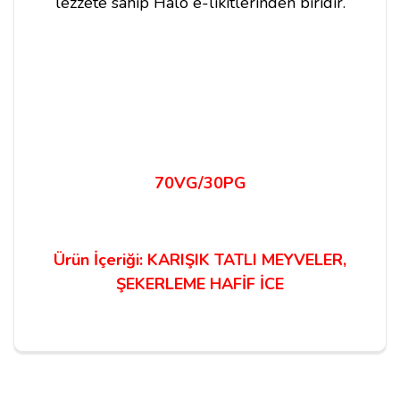
lezzete sahip Halo e-likitlerinden biridir.
70VG/30PG
Ürün İçeriği: KARIŞIK TATLI MEYVELER,
ŞEKERLEME HAFİF İCE