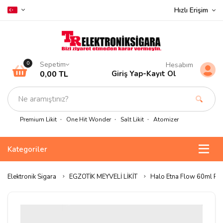
Hızlı Erişim
Sepetim
0
Hesabım
0,00 TL
Giriş Yap
-
Kayıt Ol
Premium Likit
One Hit Wonder
Salt Likit
Atomizer
Kategoriler
Elektronik Sigara
EGZOTİK MEYVELİ LİKİT
Halo Etna Flow 60ml Pre