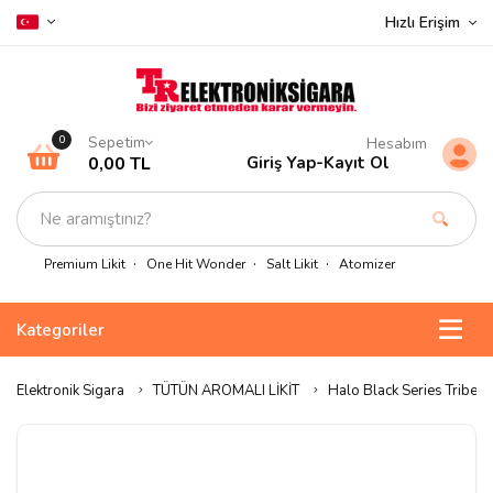
Hızlı Erişim
Sepetim
0
Hesabım
0,00 TL
Giriş Yap
-
Kayıt Ol
Premium Likit
One Hit Wonder
Salt Likit
Atomizer
Kategoriler
Elektronik Sigara
TÜTÜN AROMALI LİKİT
Halo Black Series Tribec