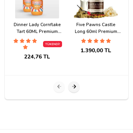
teslim ve sorunsuz orjinal ürünlerle memnun kaldım,
Teşekkürler.
Dinner Lady Cornflake
Five Pawns Castle
Tart 60ML Premium
Long 60ml Premium
emirhan a***
31/10/2020
Likit
Likit
TÜKENDİ!
smok mag kit ile birlikte aldım hem duman hem aroma
1.390,00 TL
perfomansını çok yoğun alıyorum likit efsane çıktı
224,76 TL
orjinal ürünler
Yorum Yapın
Adınız