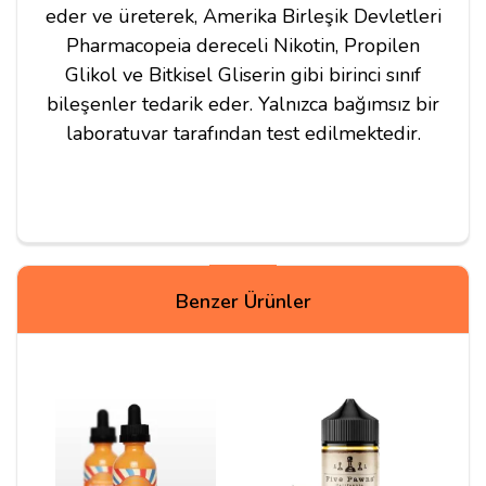
eder ve üreterek, Amerika Birleşik Devletleri
Pharmacopeia dereceli Nikotin, Propilen
Glikol ve Bitkisel Gliserin gibi birinci sınıf
bileşenler tedarik eder. Yalnızca bağımsız bir
laboratuvar tarafından test edilmektedir.
Yorumlar
Benzer Ürünler
Eray
05/11/2020
Açıkçası teredüt ederek seçtiğim bir likitti kiraz ve
tütün tadını seven biri olarak tercih ettim 12mg mtl tip
atomizerde tam yeterli hissi vermemiş olsada tadı çok
iyi gerçekten, bu siteden 5. Siparişim ve yine 1 günde