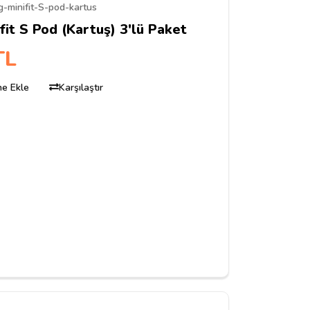
g-minifit-S-pod-kartus
fit S Pod (Kartuş) 3'lü Paket
TL
ine Ekle
Karşılaştır