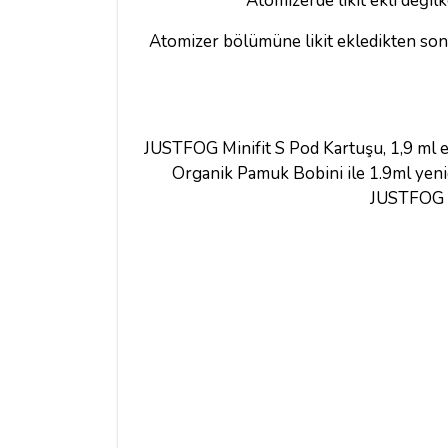
Atomizerde likit ekli değil
Atomizer bölümüne likit ekledikten sonr
JUSTFOG Minifit S Pod Kartuşu, 1,9 ml e-l
Organik Pamuk Bobini ile 1.9ml yenide
JUSTFOG MI