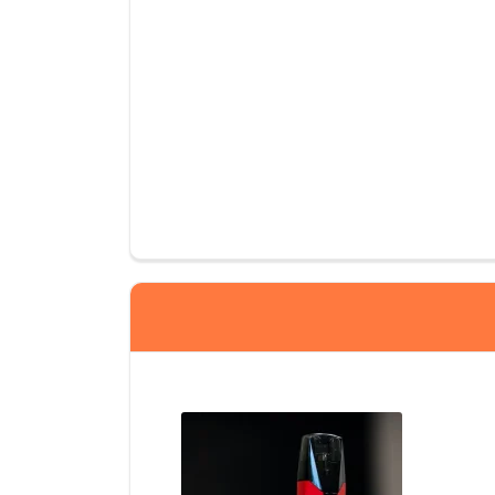
Yorumlar
İlker
Cihaz gayet başarılı yapılmış. Kartuşda gelirse