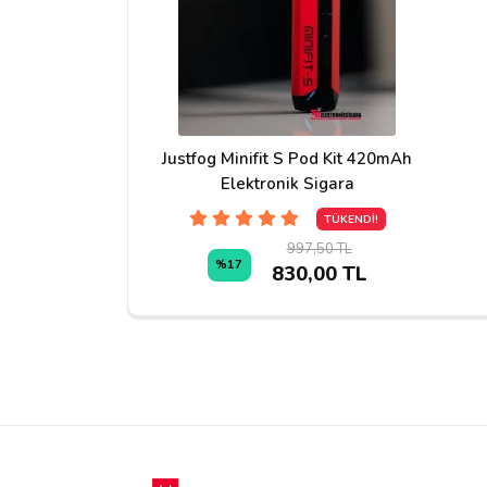
İrem
ne zaman gelecek?
Justfog Minifit S Pod Kit 420mAh
Cevap:
Elektronik Sigara
Merhaba ürünler yurtdışından gelmekt
stoklara geldiğinde bildirim alabilirsiniz
TÜKENDİ!
997,50 TL
%17
830,00 TL
şerif a***
orjinal ürün cihazla birlikte aldım sorunsuz bir 
Yorum Yapın