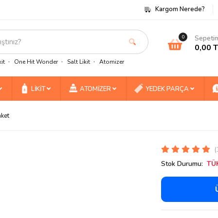
Kargom Nerede?
Sepeti
0
0,00 
it
One Hit Wonder
Salt Likit
Atomizer
LİKİT
ATOMİZER
YEDEK PARÇA
aket
(
Stok Durumu:
TÜ