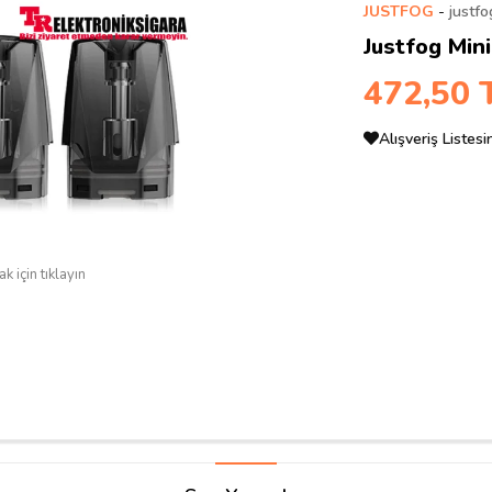
JUSTFOG
-
justfo
Justfog Mini
472,50 
Alışveriş Listes
k için tıklayın