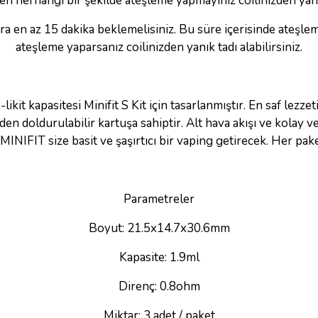
ken herhangi bir şekilde ateşleme yapmayınız coilinizden yan
a en az 15 dakika beklemelisiniz. Bu süre içerisinde ateşl
ateşleme yaparsanız coilinizden yanık tadı alabilirsiniz.
ikit kapasitesi Minifit S Kit için tasarlanmıştır. En saf lez
n doldurulabilir kartuşa sahiptir. Alt hava akışı ve kolay ve
NIFIT size basit ve şaşırtıcı bir vaping getirecek. Her pake
Parametreler
Boyut: 21.5x14.7x30.6mm
Kapasite: 1.9ml
Direnç: 0.8ohm
Miktar: 3 adet / paket