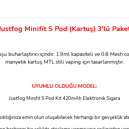
Justfog Minifit S Pod (Kartuş)
3'lü Pake
u buharlaştırıcı içindir. 1.9ml kapasiteli ve 0.8 Mesh c
manyetik kartuş MTL stili vaping için tasarlanmıştır.
UYUMLU OLDUĞU MODEL:
Justfog Minifit S Pod Kit 420mAh Elektronik Sigara
m sıktığınıza emin olun oluşabilecek herhangi bir gevşeklik a