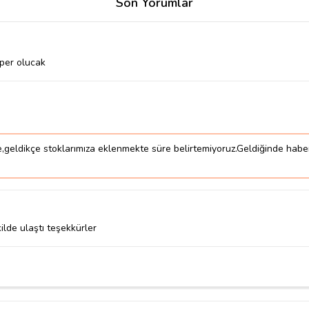
Son Yorumlar
üper olucak
geldikçe stoklarımıza eklenmekte süre belirtemiyoruz.Geldiğinde haber 
kilde ulaştı teşekkürler