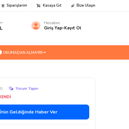
Siparişlerim
Kasaya Git
Bize Ulaşın
m
Hesabım
TL
Giriş Yap
-
Kayıt Ol
OKUMADAN ALMAYIN
3)
Yorum Yapın
KENDİ
Ürün Geldiğinde Haber Ver