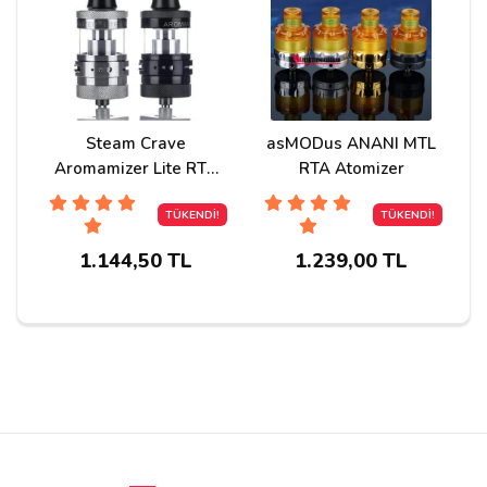
Cevap:
Merhabalar, bu atomizerin çapı 22 mm dir
ve swag cihazınıza tam uyumludur.
Kullanabilirsiniz.
Steam Crave
asMODus ANANI MTL
Aromamizer Lite RTA
RTA Atomizer
MTL & DL Atomizer
Paşhaa
27/12/2020
4.5ml
TÜKENDİ!
TÜKENDİ!
Drag max mod la kullana bilirmiyim
1.144,50 TL
1.239,00 TL
Cevap:
Merhaba, drag max pod moda takılamaz
uymaz malesef.
Eser s***
12/12/2020