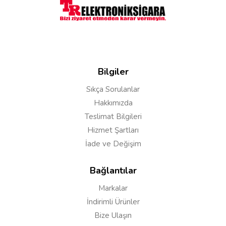
Sarım yapmak için nasıl tel lazım
Cevap:
Merhaba sitemizdeki tüm tel pamuklar
uyumlu
Bilgiler
https://trelektroniksigara.org/e-sigara-sarim-
Sıkça Sorulanlar
malzemeleri&filter=&manufacturers=&in_stock=true
Hakkımızda
Teslimat Bilgileri
Akın K***
09/12/2020
Hizmet Şartları
İade ve Değişim
Geek vape max 100 w tc ile uyumlu mu
Bağlantılar
Markalar
Cevap:
Merhaba evet uyumlu
İndirimli Ürünler
Bize Ulaşın