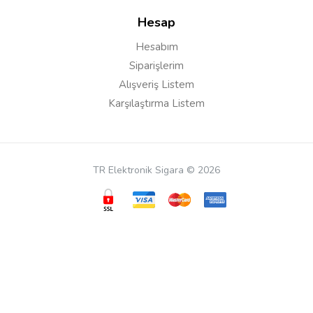
Gasan
09/12/2020
Hesap
Hesabım
Merhaba bu ürünle normal likit kullanılıyorrmu yoksa
sadece salt likit mi kullanılıyor
Siparişlerim
Alışveriş Listem
Karşılaştırma Listem
Cevap:
Merhaba salt likit kullanılmaz normal likit
kullanabilirsiniz
TR Elektronik Sigara © 2026
Mustafa
26/11/2020
Merhaba revenger x de kullanmak istiyorum ve
kendinden coilli mi bu
Cevap:
Merhabalar, revenger x ile uyumludur.