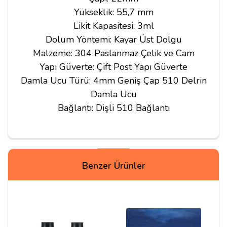
Yükseklik: 55,7 mm
Likit Kapasitesi: 3ml
Dolum Yöntemi: Kayar Üst Dolgu
Malzeme: 304 Paslanmaz Çelik ve Cam
Yapı Güverte: Çift Post Yapı Güverte
Damla Ucu Türü: 4mm Geniş Çap 510 Delrin
Damla Ucu
Bağlantı: Dişli 510 Bağlantı
Yorumlar
Benzer Ürünler
Hüseyin A***
14/01/2021
vaporesso swag px80 ile uyumlu olur mu