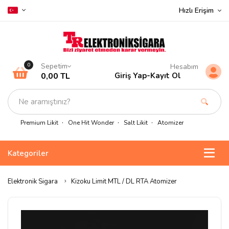
Hızlı Erişim
Sepetim
0
Hesabım
0,00 TL
Giriş Yap
-
Kayıt Ol
Premium Likit
One Hit Wonder
Salt Likit
Atomizer
Kategoriler
Elektronik Sigara
Kizoku Limit MTL / DL RTA Atomizer