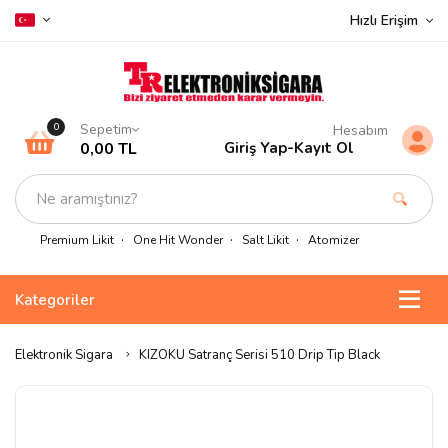
Hızlı Erişim
Sepetim
0
Hesabım
0,00 TL
Giriş Yap
-
Kayıt Ol
Premium Likit
One Hit Wonder
Salt Likit
Atomizer
Kategoriler
Elektronik Sigara
KIZOKU Satranç Serisi 510 Drip Tip Black