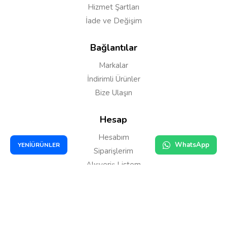
Hizmet Şartları
İade ve Değişim
Bağlantılar
Markalar
Yorumu Gönder
İndirimli Ürünler
Bize Ulaşın
Hesap
Hesabım
WhatsApp
YENİÜRÜNLER
Siparişlerim
Alışveriş Listem
Karşılaştırma Listem
TR Elektronik Sigara © 2026