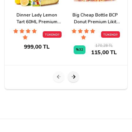
Can
14/01/2021
Dinner Lady Lemon
Big Cheap Bottle BCP
N
Şişede veya sitesinde yazmıyor ama belli miktarda
tarçın tadı var.
Tart 60ML Premium
Donut Premium Likit
Likit
120ml
TÜKENDİ!
TÜKENDİ!
170,28 TL
999,00 TL
%32
115,00 TL
Yorum Yapın
Adınız
Yorumunuz*