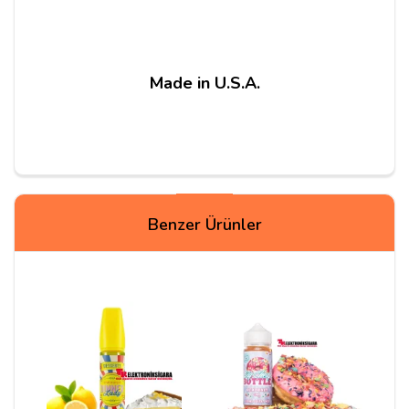
Made in U.S.A.
Yorumlar
Benzer Ürünler
Kaan Ö***
25/06/2026
Güvenle alışveriş yapılabilir, ürün orjinal.
Daha tadım yapamadım, temiz coilim yok.