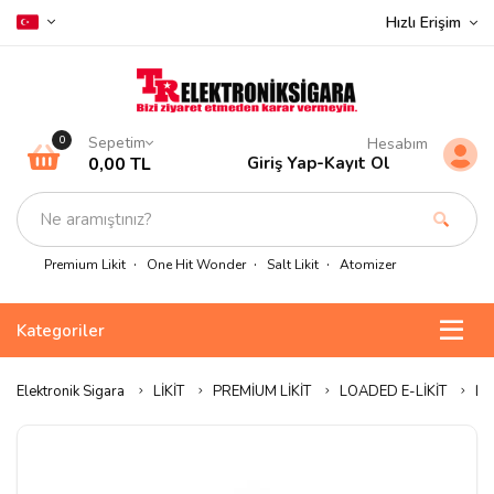
Hızlı Erişim
Sepetim
0
Hesabım
0,00 TL
Giriş Yap
-
Kayıt Ol
Premium Likit
One Hit Wonder
Salt Likit
Atomizer
Kategoriler
Elektronik Sigara
LİKİT
PREMİUM LİKİT
LOADED E-LİKİT
Lo