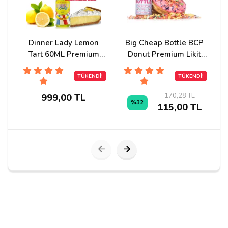
daha önce farklı yerlerden aldığım coil ve likitlerde
böyle gerçek tadı yakalayamadım arkadaşlar yardımcı
oldu güvenle aldım sorguladım coillerde orjinal
sağolun
Dinner Lady Lemon
Big Cheap Bottle BCP
N
Tart 60ML Premium
Donut Premium Likit
Likit
120ml
TÜKENDİ!
TÜKENDİ!
Yorum Yapın
170,28 TL
999,00 TL
%32
115,00 TL
Adınız
Yorumunuz*