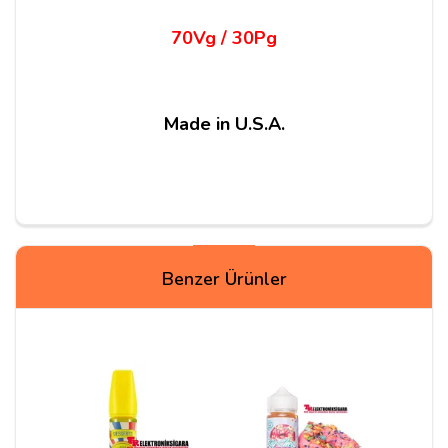
70Vg / 30Pg
Made in U.S.A.
Yorumlar
Benzer Ürünler
buğra
08/01/2021
şeker kıvamı güzel damakta hoş bir tat bırakıyor
revengerda gt2 coille kullanıyorum aromayı ciddi
anlamda hissettiriyor tabi bunda orjinal ürünler
olmasınında etkisi kesinlikle var diye düşünüyorum