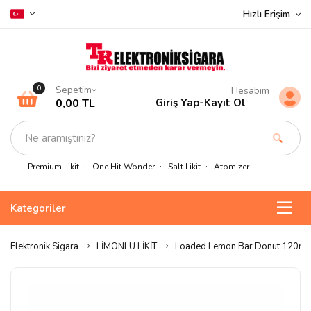
Hızlı Erişim
Sepetim
0
Hesabım
0,00 TL
Giriş Yap
-
Kayıt Ol
Premium Likit
One Hit Wonder
Salt Likit
Atomizer
Kategoriler
Elektronik Sigara
LİMONLU LİKİT
Loaded Lemon Bar Donut 120ml P