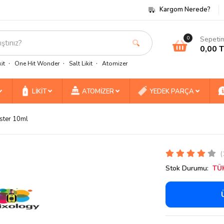
Kargom Nerede?
Sepeti
0
0,00 
it
One Hit Wonder
Salt Likit
Atomizer
LİKİT
ATOMİZER
YEDEK PARÇA
ster 10ml
(
Stok Durumu:
TÜ