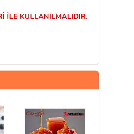
İ İLE KULLANILMALIDIR.
23/07/2019
tek tek ama her seferinde bisküvi aroması geldi