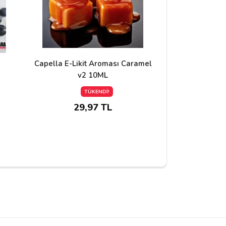
Capella E-Likit Aroması Caramel
Capella E-
v2 10ML
Bluebe
TÜKENDİ!
T
29,97 TL
34,