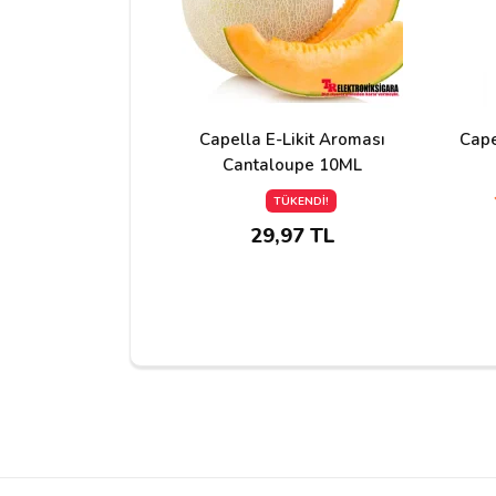
Yorum Yapın
Adınız
Capella E-Likit Aroması
Cape
Cantaloupe 10ML
TÜKENDİ!
29,97 TL
Yorumunuz*