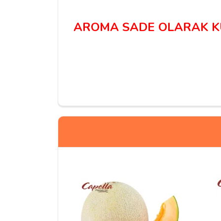
AROMA SADE OLARAK KUL
Yorumlar
Ataberk Egemen Y***
Sanki bisküvi gibi bir aroması var beyler.
Tatmin edici ama bütün yazılan aromalar karışı
:D