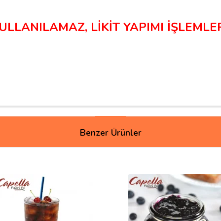
LANILAMAZ, LİKİT YAPIMI İŞLEMLER
Benzer Ürünler
nca sanki bisküvi gibi olmuş, yazılan aromaların tadını almayı denedim 