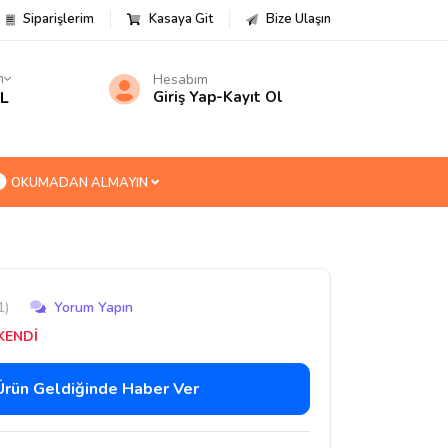
Siparişlerim
Kasaya Git
Bize Ulaşın
m
Hesabım
TL
Giriş Yap
-
Kayıt Ol
OKUMADAN ALMAYIN
1)
Yorum Yapın
KENDİ
Ürün Geldiğinde Haber Ver