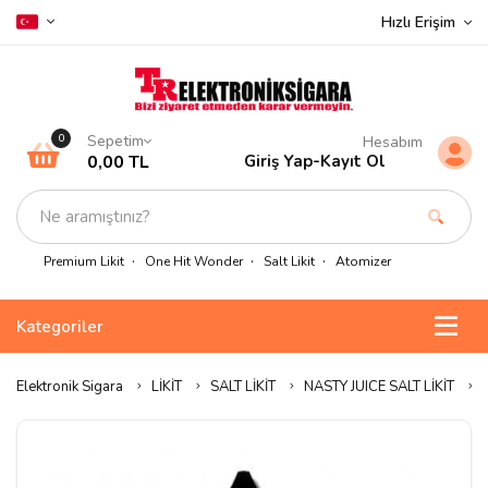
Hızlı Erişim
Sepetim
0
Hesabım
0,00 TL
Giriş Yap
-
Kayıt Ol
Premium Likit
One Hit Wonder
Salt Likit
Atomizer
Kategoriler
Elektronik Sigara
LİKİT
SALT LİKİT
NASTY JUICE SALT LİKİT