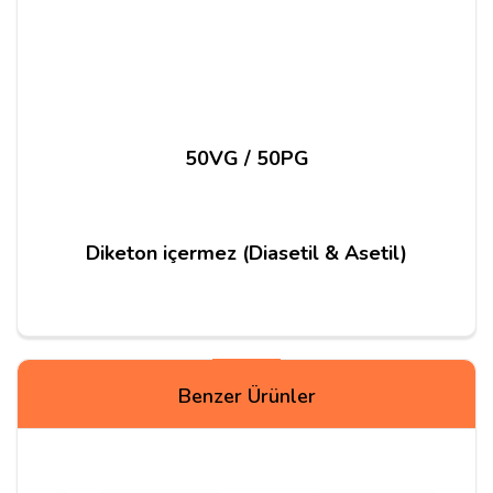
50VG / 50PG
Diketon içermez (Diasetil & Asetil)
Yorum Yapın
Benzer Ürünler
Adınız