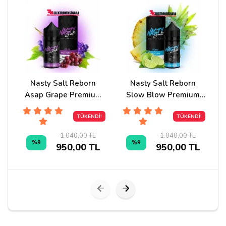
Yorumunuz*
Nasty Salt Reborn
Nasty Salt Reborn
Asap Grape Premium
Slow Blow Premium
B
Salt Likit 30ml
Salt Likit 30ml
TÜKENDİ!
TÜKENDİ!
1.040,00 TL
1.040,00 TL
%9
%9
950,00 TL
950,00 TL
Yorumu Gönder