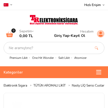
Hızlı Erişim
Sepetim
0
Hesabım
0,00 TL
Giriş Yap
-
Kayıt Ol
Premium Likit
One Hit Wonder
Salt Likit
Atomizer
Kategoriler
Elektronik Sigara
TÜTÜN AROMALI LİKİT
Nasty LİQ Serisi Custard