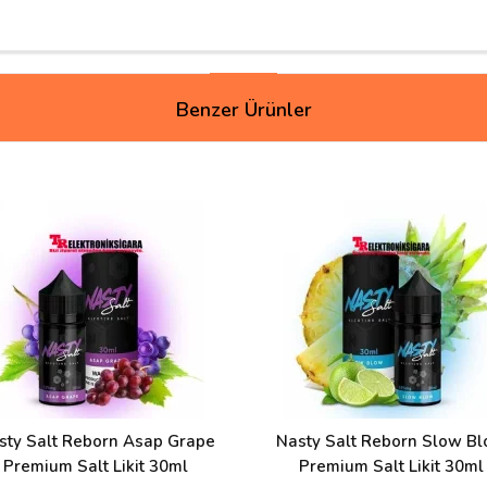
Benzer Ürünler
ey ağır oluyor. Mentolü fazla bir likit zaten dolayısıyla boğaz vurumu 
 üstüne tanımam.
k diye 35 aldım aroması daha iyi geldi nikotin arttıkça ağırlaşıyor sanı
sty Salt Reborn Asap Grape
Nasty Salt Reborn Slow B
Premium Salt Likit 30ml
Premium Salt Likit 30ml