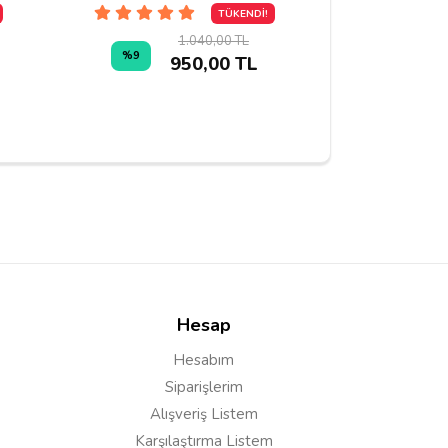
TÜKENDİ!
1.040,00 TL
1.04
%9
950,00 TL
Hesap
Hesabım
Siparişlerim
Alışveriş Listem
Karşılaştırma Listem