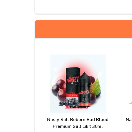
Yorumlar
Ahmet T***
Ürün her zamanki gibi orijinal fakat 50mg da ep
lezzetine diyecek yok. Ferahlatıcılık açısından
Sercan
Oldukça ferahlatıcı normalde 50 içiyorum ama yo
cihazımızda sizden aldım ürünleriniz çok kaliteli
Nasty Salt Reborn Bad Blood
Na
Premium Salt Likit 30ml