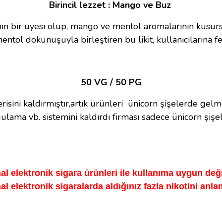
Birincil lezzet : Mango ve Buz
nin bir üyesi olup, mango ve mentol aromalarının kusursu
mentol dokunuşuyla birleştiren bu likit, kullanıcılarına 
50 VG / 50 PG
isini kaldırmıştır,artık ürünleri ünicorn şişelerde gel
gulama vb. sistemini kaldırdı firması sadece ünicorn şi
mal elektronik sigara ürünleri ile kullanıma uygun deği
 elektronik sigaralarda aldığınız fazla nikotini anl