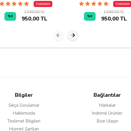
TÜKENDİ!
TÜKENDİ!
1.040,00 TL
1.040,00 TL
%9
%9
950,00 TL
950,00 TL
Bilgiler
Bağlantılar
Sıkça Sorulanlar
Markalar
Hakkımızda
İndirimli Ürünler
Teslimat Bilgileri
Bize Ulaşın
Hizmet Şartları