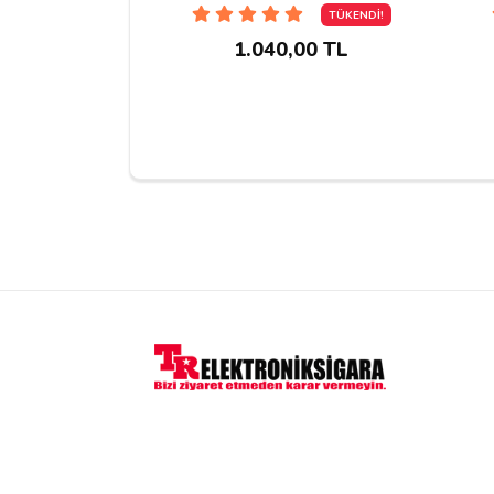
TÜKENDİ!
Yorum Yapın
1.040,00 TL
Adınız
Yorumunuz*