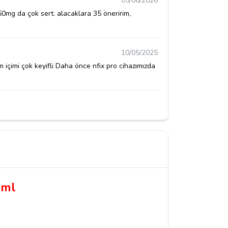
05/06/2026
 50mg da çok sert. alacaklara 35 öneririm,
10/05/2025
m içimi çok keyifli Daha önce nfix pro cihazımızda
0ml