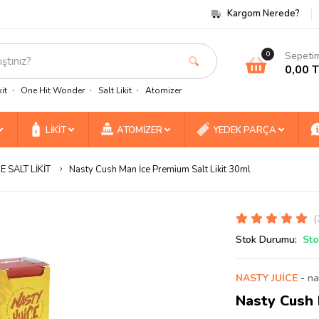
Kargom Nerede?
Sepeti
0
0,00 
it
One Hit Wonder
Salt Likit
Atomizer
LİKİT
ATOMİZER
YEDEK PARÇA
E SALT LİKİT
Nasty Cush Man İce Premium Salt Likit 30ml
(
Stok Durumu:
Sto
NASTY JUİCE
-
na
Nasty Cush 