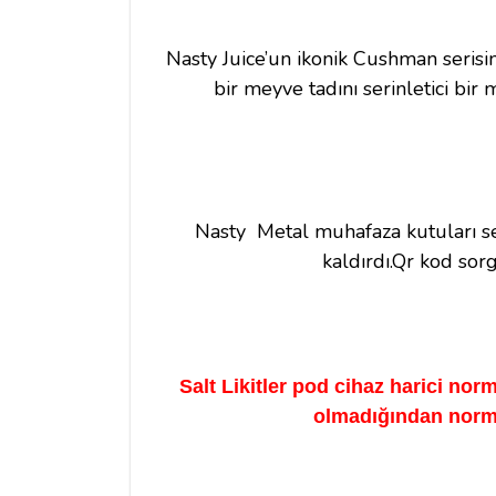
Nasty Juice’un ikonik Cushman serisi
bir meyve tadını serinletici bir 
Nasty Metal muhafaza kutuları ser
kaldırdı.Qr kod sor
Salt Likitler pod cihaz harici nor
olmadığından normal