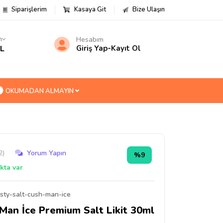
Siparişlerim
Kasaya Git
Bize Ulaşın
m
Hesabım
TL
Giriş Yap
-
Kayıt Ol
OKUMADAN ALMAYIN
2)
Yorum Yapın
%9
kta var
sty-salt-cush-man-ice
Man İce Premium Salt Likit 30ml