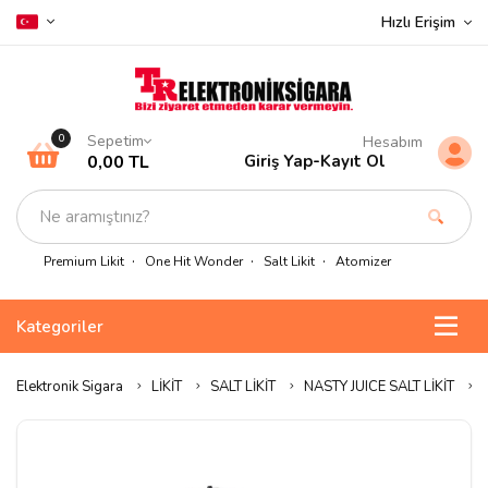
Hızlı Erişim
Sepetim
0
Hesabım
0,00 TL
Giriş Yap
-
Kayıt Ol
Premium Likit
One Hit Wonder
Salt Likit
Atomizer
Kategoriler
Elektronik Sigara
LİKİT
SALT LİKİT
NASTY JUICE SALT LİKİT