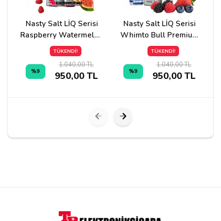
Nasty Salt LİQ Serisi
Nasty Salt LİQ Serisi
Raspberry Watermelon
Whimto Bull Premium
Premium Likit 30ml
Likit 30ml
TÜKENDİ!
TÜKENDİ!
1.040,00 TL
1.040,00 TL
%9
%9
950,00 TL
950,00 TL
Yorumu Gönder