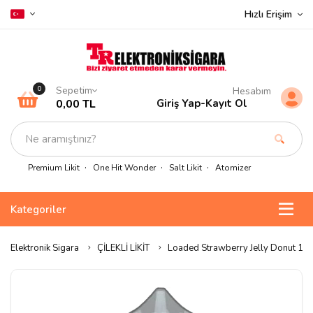
Hızlı Erişim
Sepetim
0
Hesabım
0,00 TL
Giriş Yap
-
Kayıt Ol
Premium Likit
One Hit Wonder
Salt Likit
Atomizer
Kategoriler
Elektronik Sigara
ÇİLEKLİ LİKİT
Loaded Strawberry Jelly Donut 120