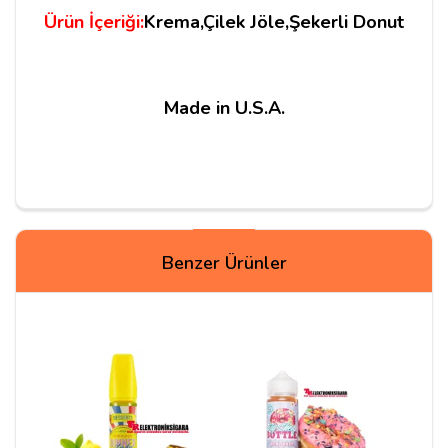
Ürün İçeriği:
Krema,Çilek Jöle,Şekerli Donut
Made in U.S.A.
Yorumlar
Benzer Ürünler
Can
14/01/2021
My Man, Unicorn benzeri bir tadı var. Tank içinde daha
başarılı buldum.