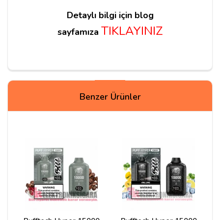
Detaylı bilgi için blog
TIKLAYINIZ
sayfamıza
Yorumlar
Benzer Ürünler
Batın
29/07/2024
İlk defa elektronik sigara kullandığım için güvenilir
adres aramıştım. İnternette hep burayı gördüm.
Siparişim kısa sürede elime ulaştı teşekkür ediyorum.
Bu puffun çekimini ve aromasını beğendim tek sorun
sigaranın yerine koymayı düşünüyordum ama benim
kadar sigaraya bağımlıysanız kesmiyor %5 nikotin
azmış onu bilmeyerek aldım. Nikotinini
ayarlayabileceğim elektronik sigaralardan alacağım bir