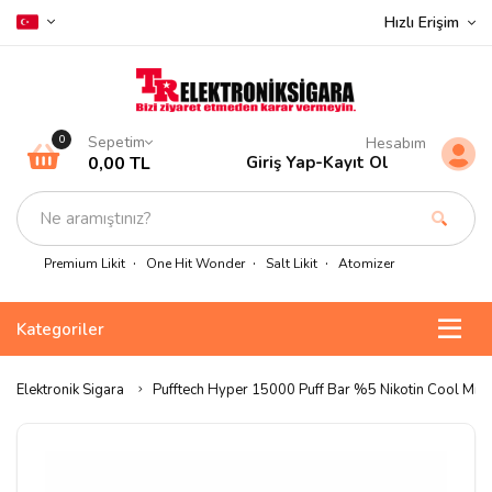
Hızlı Erişim
Sepetim
0
Hesabım
0,00 TL
Giriş Yap
-
Kayıt Ol
Premium Likit
One Hit Wonder
Salt Likit
Atomizer
Kategoriler
Elektronik Sigara
Pufftech Hyper 15000 Puff Bar %5 Nikotin Cool Mint