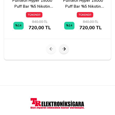
Pufftech Hyper 15000
Pufftech Hyper 15000
dahakine.
Puff Bar %5 Nikotin
Puff Bar %5 Nikotin
Cafe Latte
Cool Lime
TÜKENDİ!
TÜKENDİ!
840,00 TL
840,00 TL
%14
%14
720,00 TL
720,00 TL
Yorum Yapın
Adınız
Yorumunuz*