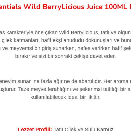
entials
Wild BerryLicious
Juice
100ML P
s karakteriyle öne çıkan Wild Berrylicious, tatlı ve ol
lu çilek katmanları, hafif ekşi ahududu dokunuşları ve b
anlı ve meyvemsi bir giriş sunarken, nefes verirken hafif şek
bırakır ve sizi bir sonraki çekişe davet eder.
eyim sunar ne fazla ağır ne de abartılıdır. Her aroma ne
şturur. Taze meyve ferahlığını ve şekerimsi tatlılığı bir 
kullanılabilecek ideal bir likittir.
Lezzet Profili:
Tatlı Çilek ve Sulu Karpuz