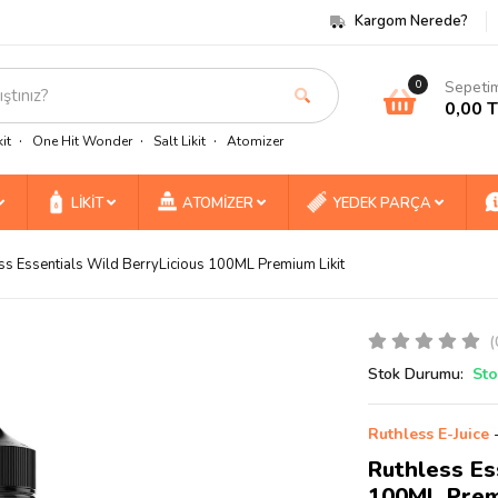
Kargom Nerede?
Sepeti
0
0,00 
it
One Hit Wonder
Salt Likit
Atomizer
LİKİT
ATOMİZER
YEDEK PARÇA
ss Essentials Wild BerryLicious 100ML Premium Likit
(
Stok Durumu:
Sto
Ruthless E-Juice
Ruthless Es
100ML Prem