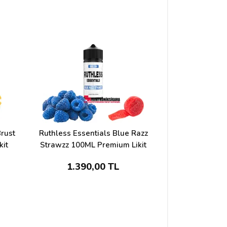
rust
Ruthless Essentials Blue Razz
Ruthless Essen
kit
Strawzz 100ML Premium Likit
Rush 100ML
1.390,00 TL
1.39