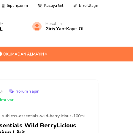
Siparişlerim
Kasaya Git
Bize Ulaşın
m
Hesabım
TL
Giriş Yap
-
Kayıt Ol
OKUMADAN ALMAYIN
0)
Yorum Yapın
kta var
-
ruthless-essentials-wild-berrylicious-100ml
sentials Wild BerryLicious
ium Likit