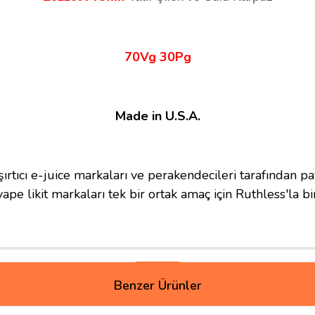
70Vg 30Pg
Made in U.S.A.
ırtıcı e-juice markaları ve perakendecileri tarafından pa
vape likit markaları tek bir ortak amaç için Ruthless'la bi
Benzer Ürünler