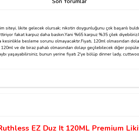
Son Yorumlar
im siteyi, likite gelecek olursak; nikotin doygunluğunu çok başarılı bu
ettiriyor fakat karpuz daha baskın.Yani %65 karpuz %35 çilek diyebiliriz
 kesinlikle besleme sorunu olmayacaktır.Fiyatı, 120ml olmasından dola
 120ml ve de biraz pahalı olmasından dolayı geçilebilecek diğer popüler 
t kaybı yaşayabilirsiniz, bunun yerine fiyatı 2'ye bölüp dinner lady, cuttwo
Ruthless EZ Duz It 120ML Premium Liki