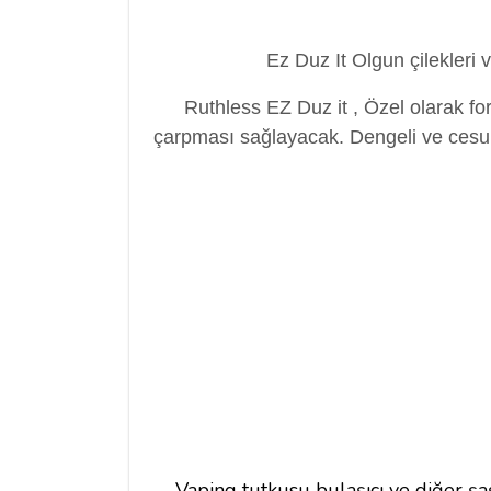
Ez Duz It Olgun çilekleri v
Ruthless EZ Duz it , Özel olarak fo
çarpması sağlayacak. Dengeli ve cesur 
Vaping tutkusu bulaşıcı ve diğer şaş