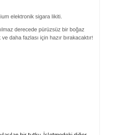
um elektronik sigara likiti.
nanılmaz derecede pürüzsüz bir boğaz
e daha fazlası için hazır bırakacaktır!
ylaşılan bir tutku. İşletmedeki diğer