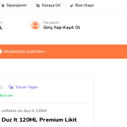
Siparişlerim
Kasaya Git
Bize Ulaşın
m
Hesabım
TL
Giriş Yap
-
Kayıt Ol
OKUMADAN ALMAYIN
1)
Yorum Yapın
kta var
-
ruthless-ez-duz-it-120ml
 Duz It 120ML Premium Likit