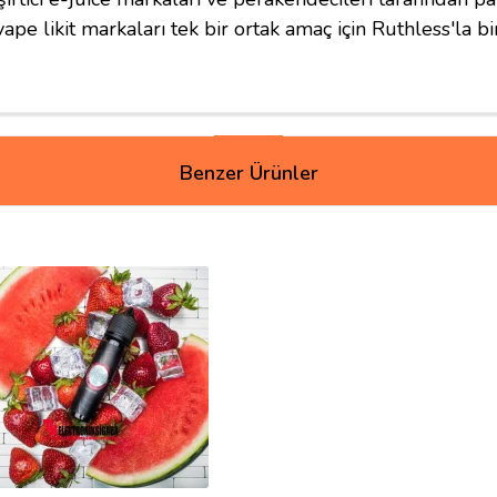
vape likit markaları tek bir ortak amaç için Ruthless'la bi
Benzer Ürünler
erim siteyi, likite gelecek olursak; nikotin doygunluğunu çok başarılı 
eği hissettiriyor fakat karpuz daha baskın.Yani %65 karpuz %35 çilek diy
ru pamuklamada kesinlikle besleme sorunu olmayacaktır.Fiyatı, 120ml 
 bir tercih olmayabilir, 120ml ve de biraz pahalı olmasından dolayı geçi
ellikle tütün aromalı likitlerde) tat kaybı yaşayabilirsiniz, bunun yerine 
iz :)