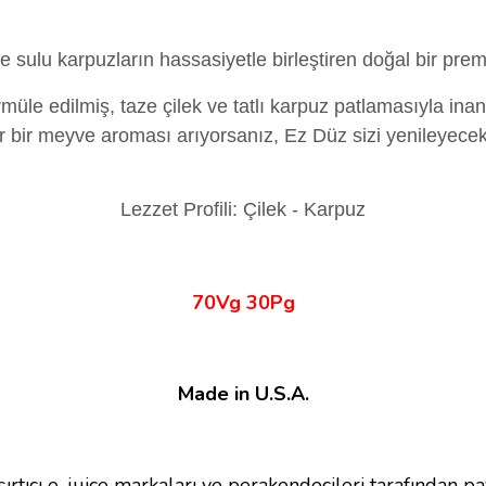
e sulu karpuzların hassasiyetle birleştiren doğal bir premi
rmüle edilmiş, taze çilek ve tatlı karpuz patlamasıyla i
bir meyve aroması arıyorsanız, Ez Düz sizi yenileyecek v
Lezzet Profili: Çilek - Karpuz
70Vg 30Pg
Made in U.S.A.
ırtıcı e-juice markaları ve perakendecileri tarafından pa