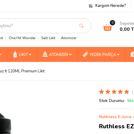
Kargom Nerede?
Sepeti
0
0,00 
it
One Hit Wonder
Salt Likit
Atomizer
LİKİT
ATOMİZER
YEDEK PARÇA
uz It 120ML Premium Likit
(
Stok Durumu:
Sto
Ruthless E-Juice
Ruthless EZ