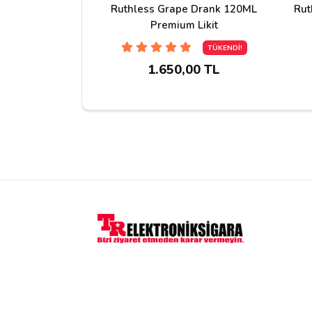
Ruthless Grape Drank 120ML
Rut
Yorum Yapın
Premium Likit
TÜKENDİ!
Adınız
1.650,00 TL
Yorumunuz*