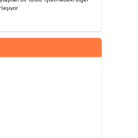
rleşiyor
04/02/2021
buldum, kullandığım ve doyum sağladığım en iyi
ebiliriz.Oda kokusu da 10/8.Likit akışkanlığı
olmasından dolayı (bence) makul.Ama'lara
lebilecek diğer popüler likitlerde (boss
fiyatı 2'ye bölüp dinner lady, cuttwood ve ohw