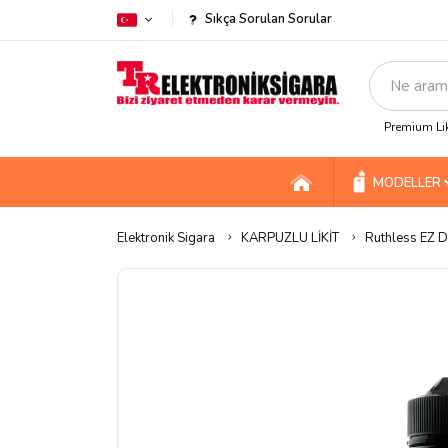
Sıkça Sorulan Sorular
Premium Lik
MODELLER
Elektronik Sigara
KARPUZLU LİKİT
Ruthless EZ D