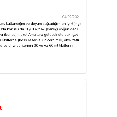
04/02/2021
ldum, kullandığım ve doyum sağladığım en iyi 6(mg)
.Oda kokusu da 10/8.Likit akışkanlığı yoğun değil
yı (bence) makul.Ama'lara gelecek olursak; çay
likitlerde (boss reserve, unicorn milk, ohw tatlı
od ve ohw serilerinin 30 ve ya 60 ml likitlerini
t