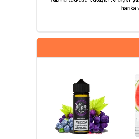
harika 
Yorumlar
Yasin B***
Öncelikle hız ve güvenilirlik konusunda tek geç
6(mg) seviye nikotindi.Tat olarak karpuzu ve çil
yoğun değil yani daha sıvımsı olduğu için doğ
gelecek olursak; çay ve kahve yanında pek ideal
reserve, unicorn milk, ohw tatlı likitleri, ve öz
serilerinin 30 ve ya 60 ml likitlerini tüketebilirsin