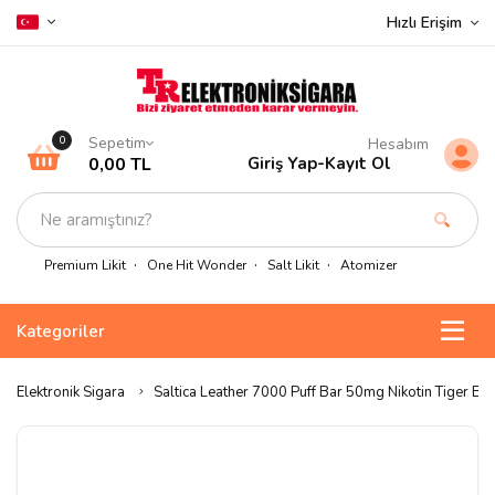
Hızlı Erişim
Sepetim
0
Hesabım
0,00 TL
Giriş Yap
-
Kayıt Ol
Premium Likit
One Hit Wonder
Salt Likit
Atomizer
Kategoriler
Elektronik Sigara
Saltica Leather 7000 Puff Bar 50mg Nikotin Tiger Bl