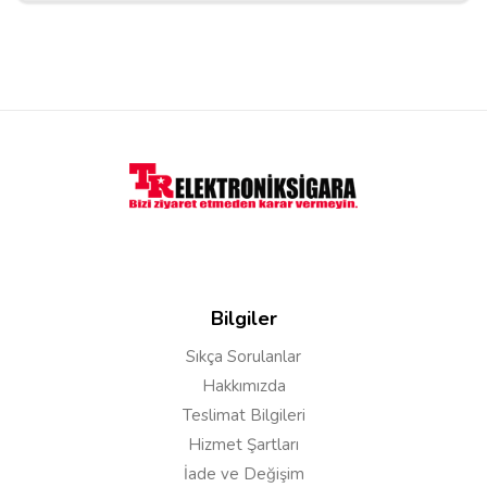
Cenk
17/12/2024
ferah ve içimi keyifli baymıyor orjinal ürün teşekkürler
Yorum Yapın
Adınız
Bilgiler
Yorumunuz*
Sıkça Sorulanlar
Hakkımızda
Teslimat Bilgileri
Hizmet Şartları
İade ve Değişim