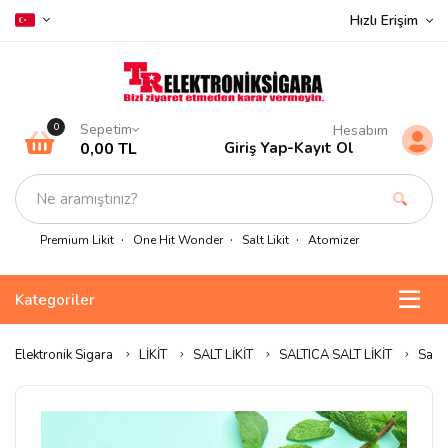
Hızlı Erişim
Sepetim
0
Hesabım
0,00 TL
Giriş Yap
-
Kayıt Ol
Premium Likit
One Hit Wonder
Salt Likit
Atomizer
Kategoriler
Elektronik Sigara
LİKİT
SALT LİKİT
SALTICA SALT LİKİT
Salti