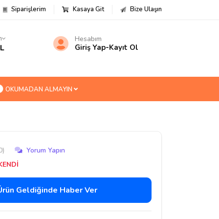
Siparişlerim
Kasaya Git
Bize Ulaşın
m
Hesabım
TL
Giriş Yap
-
Kayıt Ol
OKUMADAN ALMAYIN
0)
Yorum Yapın
KENDİ
Ürün Geldiğinde Haber Ver