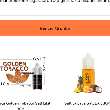
al elektronik sigaralarda aldığınız fazla nikotini anlam
Benzer Ürünler
ica Golden Tobacco Salt Likit
Saltica Lava Salt Likit 30
30ML