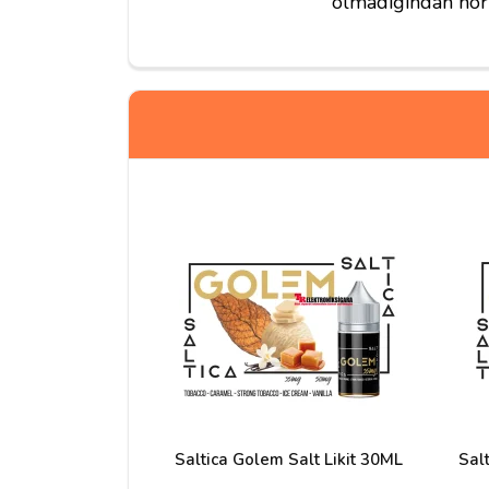
olmadığından norm
Yorum Yapın
Adınız
Yorumunuz*
Saltica Golem Salt Likit 30ML
Salt