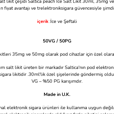
alt likit çeşidi Saltica peach İce Salt Likit 30ml, 35mg
 fiyat avantajı ve trelektroniksigara güvencesiyle şimdi 
içerik
:İce ve Şeftali
50VG / 50PG
likitleri 35mg ve 50mg olarak pod cihazlar için özel olarak
m salt likit üreten bir markadır Saltica'nın pod elektron
igara likitidir .30ml'lik özel şişelerinde göndermiş old
VG – %50 PG karışımdır.
Made in U.K.
rmal elektronik sigara ürünleri ile kullanıma uygun değil