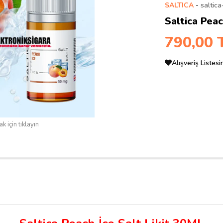
SALTICA
-
saltic
Saltica Peac
790,00 
Alışveriş Listes
k için tıklayın