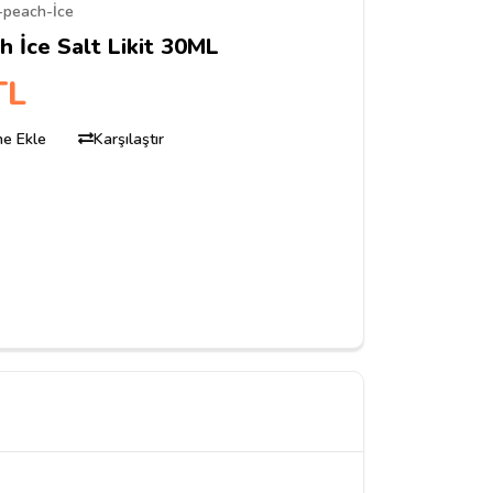
a-peach-İce
h İce Salt Likit 30ML
TL
ine Ekle
Karşılaştır