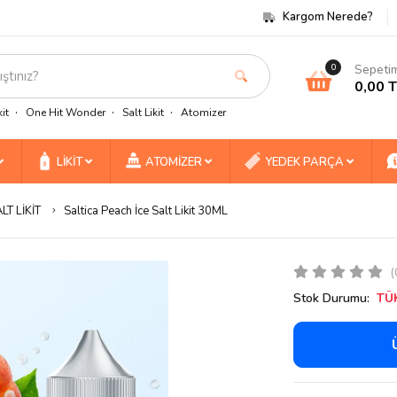
Kargom Nerede?
Sepeti
0
0,00 
it
One Hit Wonder
Salt Likit
Atomizer
LİKİT
ATOMİZER
YEDEK PARÇA
LT LİKİT
Saltica Peach İce Salt Likit 30ML
(
Stok Durumu:
TÜ