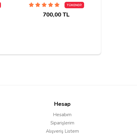
TÜKENDİ!
700,00 TL
790
Hesap
Hesabım
Siparişlerim
Alışveriş Listem