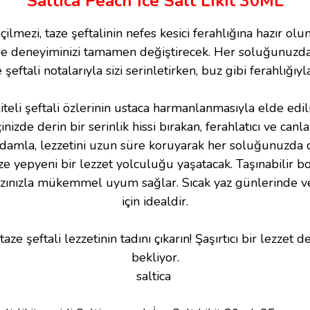
Saltica Peach İce Salt Likit 30ML
çilmezi, taze şeftalinin nefes kesici ferahlığına hazır olu
pe deneyiminizi tamamen değiştirecek. Her soluğunuzda 
ze şeftali notalarıyla sizi serinletirken, buz gibi ferahlığ
iteli şeftali özlerinin ustaca harmanlanmasıyla elde edilm
çinizde derin bir serinlik hissi bırakan, ferahlatıcı ve canla
amla, lezzetini uzun süre koruyarak her soluğunuzda d
ize yepyeni bir lezzet yolculuğu yaşatacak. Taşınabilir 
azınızla mükemmel uyum sağlar. Sıcak yaz günlerinde vey
için idealdir.
e şeftali lezzetinin tadını çıkarın! Şaşırtıcı bir lezzet den
bekliyor.
saltica