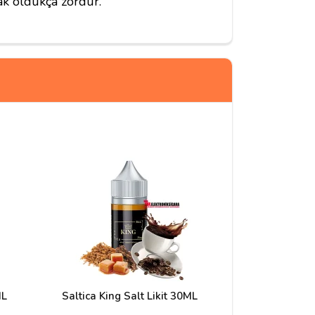
ak oldukça zordur.
ML
Saltica King Salt Likit 30ML
Saltica Queen