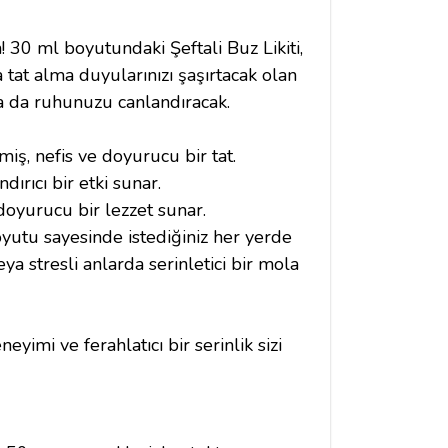
n! 30 ml boyutundaki Şeftali Buz Likiti,
tat alma duyularınızı şaşırtacak olan
ıyla da ruhunuzu canlandıracak.
iş, nefis ve doyurucu bir tat.
ndırıcı bir etki sunar.
oyurucu bir lezzet sunar.
boyutu sayesinde istediğiniz her yerde
a stresli anlarda serinletici bir mola
eyimi ve ferahlatıcı bir serinlik sizi