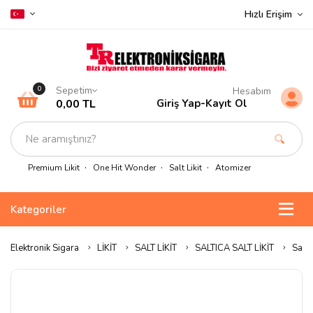
Hızlı Erişim
Sepetim
0
Hesabım
0,00 TL
Giriş Yap
-
Kayıt Ol
Premium Likit
One Hit Wonder
Salt Likit
Atomizer
Kategoriler
Elektronik Sigara
LİKİT
SALT LİKİT
SALTICA SALT LİKİT
Salti