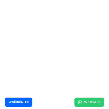
Erdem T***
01/07/2022
Bu ürün için hangi pil i almam lazım
Cevap:
merhaba linkteki ürünü alabilirsiniz
https://trelektroniksigara26.com/sony-vtc6-pil?
search=vtc
Nazif Y***
03/12/2021
Merhaba,
https://trelektroniksigara1.com/smok-tfv8-baby-coil
WhatsApp
YENİÜRÜNLER
coiller uyumlumudur?