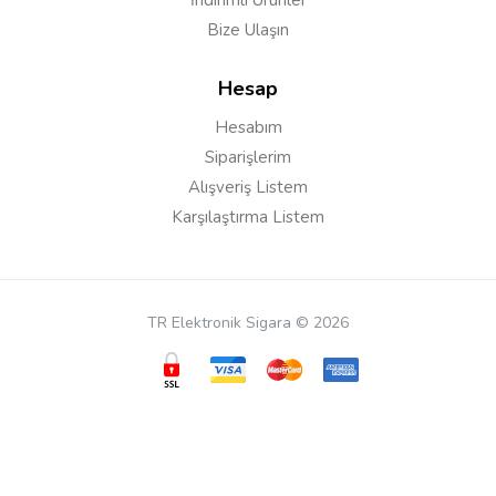
İndirimli Ürünler
Bize Ulaşın
Cevap:
Merhaba hazır coillidir efendim kendi
içerisinde rta bulunmuyor
Hesap
Hesabım
Erdem T***
05/12/2022
Siparişlerim
Alışveriş Listem
Merhaba stoklar ne zaman yenilenicek ?
Karşılaştırma Listem
Cevap:
Merhaba..ürünler yurtdışından gelmekte
TR Elektronik Sigara © 2026
,Geldikçe stoklara eklenmekte geliş süresi tarih
belirtemiyoruz ,sitemizden takip edebilirsiniz
Ümit
12/11/2022
GÜncel adet nedir ve kırmızısı mı var suanda