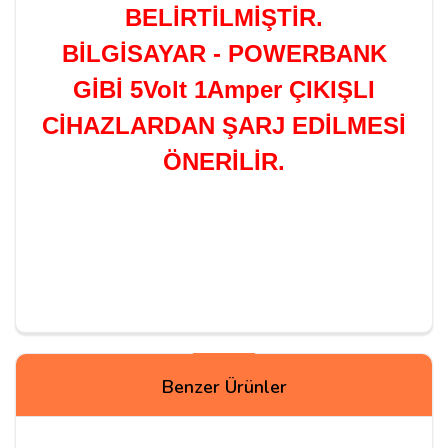
BELİRTİLMİŞTİR.
BİLGİSAYAR - POWERBANK
GİBİ 5Volt 1Amper ÇIKIŞLI
CİHAZLARDAN ŞARJ EDİLMESİ
ÖNERİLİR.
Yorumlar
Benzer Ürünler
Ahmethan E***
01/02/2026