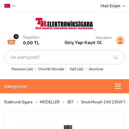
Hızlı Erişim
Sepetim
0
Hesabım
0,00 TL
Giriş Yap
-
Kayıt Ol
Premium Likit
One Hit Wonder
Salt Likit
Atomizer
Kategoriler
Elektronik Sigara
MODELLER
SET
Smok Morph 2 Kit 230W Tfv