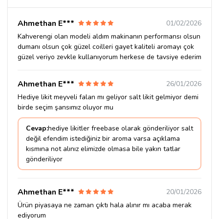
Ahmethan E***
01/02/2026
Kahverengi olan modeli aldım makinanın performansı olsun
dumanı olsun çok güzel coilleri gayet kaliteli aromayı çok
güzel veriyo zevkle kullanıyorum herkese de tavsiye ederim
Ahmethan E***
26/01/2026
Hediye likit meyveli falan mı geliyor salt likit gelmiyor demi
birde seçim şansımız oluyor mu
Cevap:
hediye likitler freebase olarak gönderiliyor salt
değil efendim istediğiniz bir aroma varsa açıklama
kısmına not alınız elimizde olmasa bile yakın tatlar
gönderiliyor
Ahmethan E***
20/01/2026
Ürün piyasaya ne zaman çıktı hala alınır mı acaba merak
ediyorum