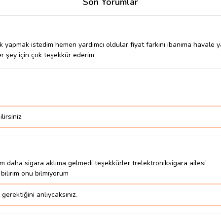
Son Yorumlar
yapmak istedim hemen yardımcı oldular fiyat farkını ibanıma havale yapt
er şey için çok teşekkür ederim
lirsiniz
m daha sigara aklıma gelmedi teşekkürler trelektroniksigara ailesi
bilirim onu bilmiyorum
 gerektiğini anlıycaksınız.