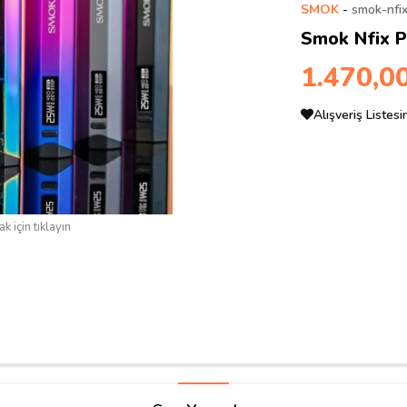
SMOK
-
smok-nfi
Smok Nfix P
1.470,0
Alışveriş Listes
k için tıklayın