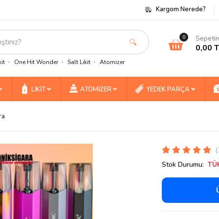
Kargom Nerede?
Sepeti
0
0,00 
it
One Hit Wonder
Salt Likit
Atomizer
LİKİT
ATOMİZER
YEDEK PARÇA
ra
(
Stok Durumu:
TÜ