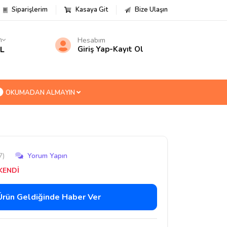
Siparişlerim
Kasaya Git
Bize Ulaşın
m
Hesabım
TL
Giriş Yap
-
Kayıt Ol
OKUMADAN ALMAYIN
7)
Yorum Yapın
KENDİ
Ürün Geldiğinde Haber Ver