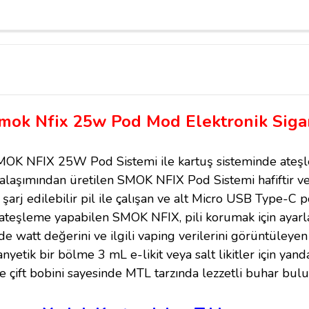
mok Nfix 25w Pod Mod Elektronik Siga
MOK NFIX 25W Pod Sistemi ile kartuş sisteminde ate
ko alaşımından üretilen SMOK NFIX Pod Sistemi hafiftir 
arj edilebilir pil ile çalışan ve alt Micro USB Type-C p
 ateşleme yapabilen SMOK NFIX, pili korumak için ayarl
de watt değerini ve ilgili vaping verilerini görüntüley
manyetik bir bölme 3 mL e-likit veya salt likitler için y
çift bobini sayesinde MTL tarzında lezzetli buhar bulut