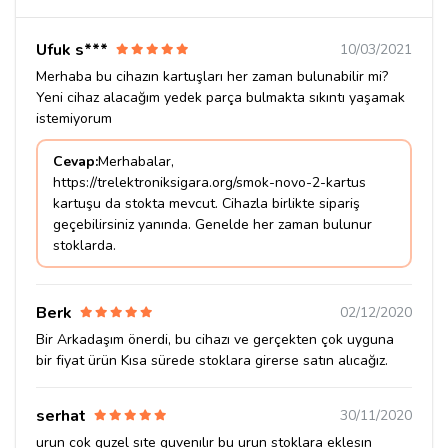
Ufuk s***
10/03/2021
Merhaba bu cihazın kartuşları her zaman bulunabilir mi?
Yeni cihaz alacağım yedek parça bulmakta sıkıntı yaşamak
istemiyorum
Cevap:
Merhabalar,
https://trelektroniksigara.org/smok-novo-2-kartus
kartuşu da stokta mevcut. Cihazla birlikte sipariş
geçebilirsiniz yanında. Genelde her zaman bulunur
stoklarda.
Berk
02/12/2020
Bir Arkadaşım önerdi, bu cihazı ve gerçekten çok uyguna
bir fiyat ürün Kısa sürede stoklara girerse satın alıcağız.
serhat
30/11/2020
urun cok guzel sıte guvenılır bu urun stoklara eklesın