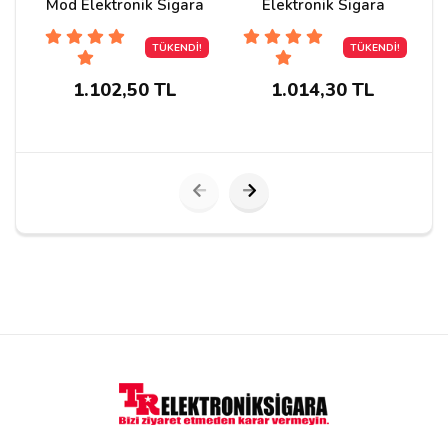
kartuşu da stokta mevcut. Cihazla birlikte sipariş
Mod Elektronik Sigara
Elektronik Sigara
geçebilirsiniz yanında. Genelde her zaman
bulunur stoklarda.
TÜKENDİ!
TÜKENDİ!
1.102,50 TL
1.014,30 TL
Berk
02/12/2020
Bir Arkadaşım önerdi, bu cihazı ve gerçekten çok
uyguna bir fiyat ürün Kısa sürede stoklara girerse satın
alıcağız.
serhat
30/11/2020
urun cok guzel sıte guvenılır bu urun stoklara eklesın
lutfen cok fazla talep var