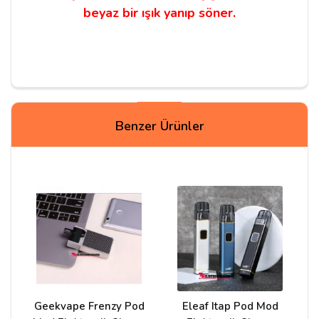
beyaz bir ışık yanıp söner.
Yorumlar
Benzer Ürünler
Ufuk s***
10/03/2021
Merhaba bu cihazın kartuşları her zaman bulunabilir
mi? Yeni cihaz alacağım yedek parça bulmakta sıkıntı
yaşamak istemiyorum
Cevap:
Merhabalar,
https://trelektroniksigara.org/smok-novo-2-kartus
Geekvape Frenzy Pod
Eleaf Itap Pod Mod