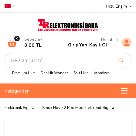
Hızlı Erişim
Sepetim
0
Hesabım
0,00 TL
Giriş Yap
-
Kayıt Ol
Premium Likit
One Hit Wonder
Salt Likit
Atomizer
Kategoriler
Elektronik Sigara
Smok Novo 2 Pod Mod Elektronik Sigara