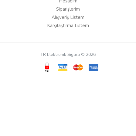
Hesabım
Siparişlerim
Alışveriş Listem
Cevap:
Merhaba, yeni ürünlerin geliş tarihleri için
Karşılaştırma Listem
süre veremiyoruz, ürünler yurtdışından
gelmektedir site üzerinden takip edebilirsiniz.
TR Elektronik Sigara © 2026
Said
06/02/2020
Gerçekten güzel ürün yanında 2 tane atomizer geliyor
Mustafa D***
16/01/2020
Bu siteyi diğerlerinden uygun fiyat veriyor diye tercih
ediyorum. Buna ek olarak ilgi alaka paketleme ürünler
ve destek yerinde ve güzel. Bunun için teşekkür