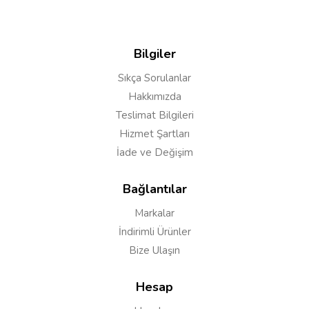
Şeyma
24/02/2020
Stoklara gelince fiyatı artar mı
Bilgiler
Sıkça Sorulanlar
Hakkımızda
Cevap:
merhaba, dolar kuruna göre fiyatlar
Teslimat Bilgileri
değişebiliyor.
Hizmet Şartları
İade ve Değişim
Yyy
23/02/2020
Bağlantılar
Hadi gelsin artık ya
Markalar
İndirimli Ürünler
Bize Ulaşın
Emir ç***
11/02/2020
Hesap
Novo 2 nezaman gelir