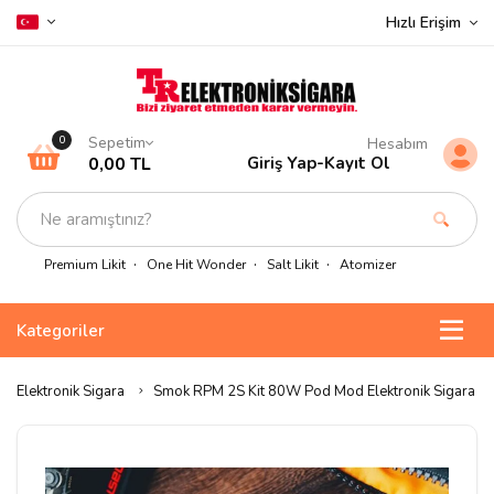
Hızlı Erişim
Sepetim
0
Hesabım
0,00 TL
Giriş Yap
-
Kayıt Ol
Premium Likit
One Hit Wonder
Salt Likit
Atomizer
Kategoriler
Elektronik Sigara
Smok RPM 2S Kit 80W Pod Mod Elektronik Sigara