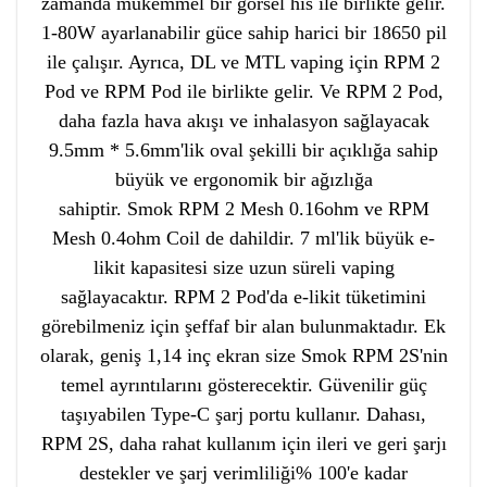
zamanda mükemmel bir görsel his ile birlikte gelir.
1-80W ayarlanabilir güce sahip harici bir 18650 pil
ile çalışır. Ayrıca, DL ve MTL vaping için RPM 2
Pod ve RPM Pod ile birlikte gelir. Ve RPM 2 Pod,
daha fazla hava akışı ve inhalasyon sağlayacak
9.5mm * 5.6mm'lik oval şekilli bir açıklığa sahip
büyük ve ergonomik bir ağızlığa
sahiptir.
Smok
RPM 2 Mesh 0.16ohm ve RPM
Mesh 0.4ohm Coil de dahildir. 7 ml'lik büyük e-
likit kapasitesi size uzun süreli vaping
sağlayacaktır. RPM 2 Pod'da e-likit tüketimini
görebilmeniz için şeffaf bir alan bulunmaktadır. Ek
olarak, geniş 1,14 inç ekran size Smok RPM 2S'nin
temel ayrıntılarını gösterecektir. Güvenilir güç
taşıyabilen Type-C şarj portu kullanır. Dahası,
RPM 2S, daha rahat kullanım için ileri ve geri şarjı
destekler ve şarj verimliliği% 100'e kadar