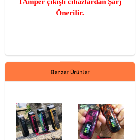
1Amper çıkışlı cihazlardan Şarj
Önerilir.
Yorumlar
Benzer Ürünler
Sertaç B***
08/09/2023
Şu an mağazada bulunan pillerden hangisini
kullanabilirim?
Cevap:
https://trelektroniksigara26.com/sony-