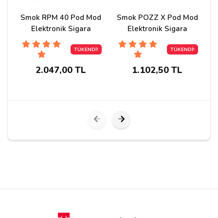
vtc6-pil
merhaba bu ürün uygun vtc6 piller uyar
Smok RPM 40 Pod Mod
Smok POZZ X Pod Mod
Elektronik Sigara
Elektronik Sigara
Engin
24/06/2021
TÜKENDİ!
TÜKENDİ!
Beklentimin üstünde bir cihazla karşılaştım.
2.047,00 TL
1.102,50 TL
1.2 ohm quartz coil ile sigara içimi için güzel
kombinasyon oldu.Likit akıtması vs kesinlikle yok.Harici
pilli olması cihazı uzun ömürlü yapacak
özelliklerden.Düşünen arkadaşlara tavsiye
ederim,güzel cihaz.
"trelektroniksigara"da olan arkadaşlara da
teşekkürler,ilgililer ve yaptıkları işin hakkını
veriyorlar.Güvenle alışveriş gerçekleştirebilirsiniz.
Burak
11/06/2021
Cihazın yanında pilide geliyormu yoksa biz mi alıyoruz