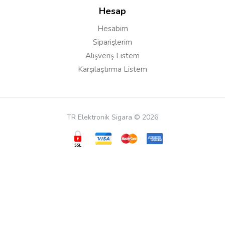
Hesap
Hesabım
Emre G***
19/05/2021
Siparişlerim
Bu cihazin icindeki coil ile Thallo S in icindeki coil ayni
Alışveriş Listem
midir acaba ?
Karşılaştırma Listem
Cevap:
Merhaba, bu cihaz içerisinde iki ayrı coil
TR Elektronik Sigara © 2026
modeli yer alır. RPM 2 yazan coili, Thallo S
modelinde de kullanılır. RPM2 S bu modelin
kutusundaki diğer coil de RPM40 coil olarak
geçer. Bu coil ise THAllo S ye uymaz.
Mustafa G***
18/05/2021
Bir pod ortalama içimde kac gün gider acaba.