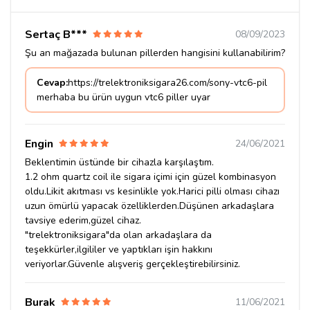
Sertaç B***
08/09/2023
Şu an mağazada bulunan pillerden hangisini kullanabilirim?
Cevap:
https://trelektroniksigara26.com/sony-vtc6-pil
merhaba bu ürün uygun vtc6 piller uyar
Engin
24/06/2021
Beklentimin üstünde bir cihazla karşılaştım.
1.2 ohm quartz coil ile sigara içimi için güzel kombinasyon
oldu.Likit akıtması vs kesinlikle yok.Harici pilli olması cihazı
uzun ömürlü yapacak özelliklerden.Düşünen arkadaşlara
tavsiye ederim,güzel cihaz.
"trelektroniksigara"da olan arkadaşlara da
teşekkürler,ilgililer ve yaptıkları işin hakkını
veriyorlar.Güvenle alışveriş gerçekleştirebilirsiniz.
Burak
11/06/2021