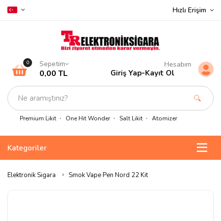
Hızlı Erişim
Sepetim
0
Hesabım
0,00 TL
Giriş Yap
-
Kayıt Ol
Premium Likit
One Hit Wonder
Salt Likit
Atomizer
Kategoriler
Elektronik Sigara
Smok Vape Pen Nord 22 Kit