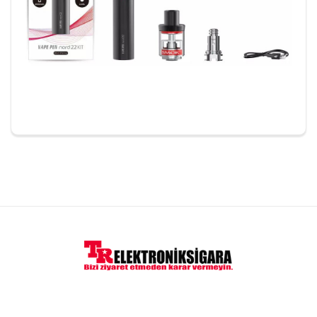
Yorumlar
Ömercan
19/01/2024
Stokta ne zaman yenilenir acaba
Cevap:
Merhaba , ürünler ürünler yurtdışından