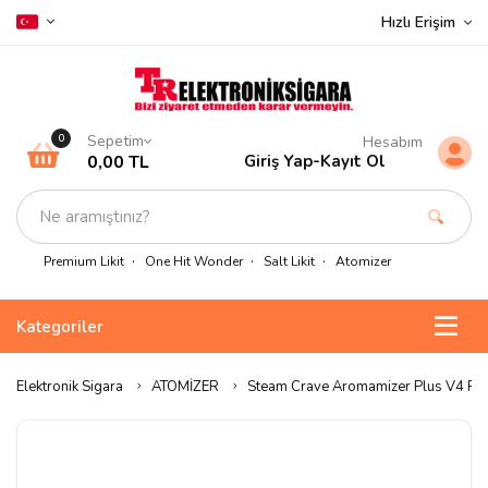
Hızlı Erişim
Sepetim
0
Hesabım
0,00 TL
Giriş Yap
-
Kayıt Ol
Premium Likit
One Hit Wonder
Salt Likit
Atomizer
Kategoriler
Elektronik Sigara
ATOMİZER
Steam Crave Aromamizer Plus V4 R