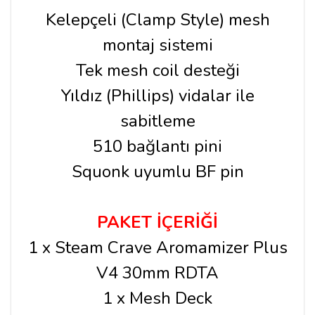
Kelepçeli (Clamp Style) mesh
montaj sistemi
Tek mesh coil desteği
Yıldız (Phillips) vidalar ile
sabitleme
510 bağlantı pini
Squonk uyumlu BF pin
PAKET İÇERİĞİ
1 x Steam Crave Aromamizer Plus
V4 30mm RDTA
1 x Mesh Deck