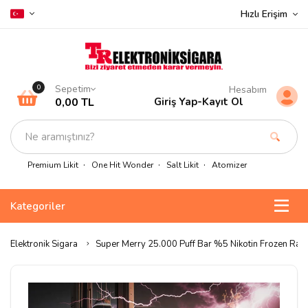
Hızlı Erişim
Sepetim
0
Hesabım
0,00 TL
Giriş Yap
-
Kayıt Ol
Premium Likit
One Hit Wonder
Salt Likit
Atomizer
Kategoriler
Elektronik Sigara
Super Merry 25.000 Puff Bar %5 Nikotin Frozen Ra