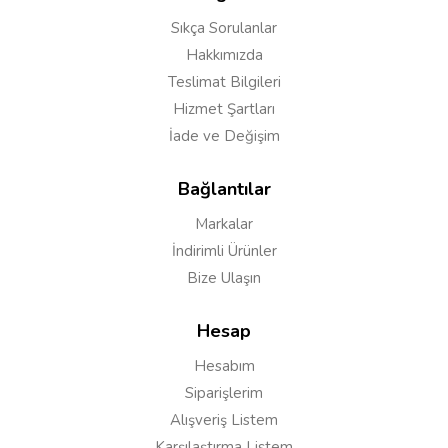
Acaba boğaz yanması oluyor mudur ? ve neden
günlerdir stok yenilenmiyor
Sıkça Sorulanlar
Hakkımızda
Teslimat Bilgileri
Hizmet Şartları
Cevap:
Merhaba, salt likitlerde boğaz yanması
İade ve Değişim
olmuyor. Coronadan sebep ürün gelişleri oldukça
yavaş ilerliyor malesef tarih belirtemiyoruz.
Bağlantılar
Markalar
İndirimli Ürünler
Yorum Yapın
Bize Ulaşın
Adınız
Hesap
Hesabım
Siparişlerim
Yorumunuz*
Alışveriş Listem
Karşılaştırma Listem