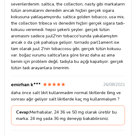
sevenlerdenim. saltica, the collection, nasty gibi markaların
tütün aromalarını denedim ancak hiçbiri gerçek sigara
kokusuna yaklaşamıyordu. saltica golden tobacco, usa mix,
the collection tribeca vs denedim hiçbiri gerçek sigara tadı-
kokusu veremedi. hepsi şekerli şeyler. gerçek tütün
aromasını sadece juul2'nin tobacco'sunda yakalamıştım
ancak o da çok pahalıya geliyor. tornado parl1ament ise
tam olarak juul 2'nin tobaccosu gibi, gerçek tütün kokusu
var. boğaz vurumu saltica'lara göre biraz daha az ama
benim için problem değil. tadıyla bu açığı kapatıyor. gerçek
tütün tadı arayanlara öneririm.
emirhan k***
26/08/2021
daha önce salt likit kullanmadım normal likitlerde 6mg ve
sonrası ağır geliyor salt likitlerde kaç mg kullanmalıyım ?
Cevap:
Merhabalar, 24 36 ve 50 mg olarak üretilir bu
marka. 24 mg yada 36 mg deneyip bakabilirsiniz.