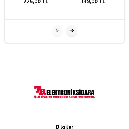
275,00 TL
349,00 TL
emirhan k***
26/08/2021
daha önce salt likit kullanmadım normal likitlerde 6mg
ve sonrası ağır geliyor salt likitlerde kaç mg
kullanmalıyım ?
Cevap:
Merhabalar, 24 36 ve 50 mg olarak üretilir
bu marka. 24 mg yada 36 mg deneyip
bakabilirsiniz.
Hasan Hüseyin Yazıcı
Y***
29/03/2021
Bilgiler