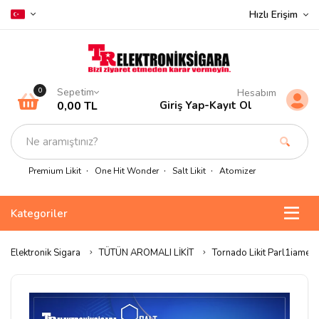
Hızlı Erişim
Sepetim
0
Hesabım
0,00 TL
Giriş Yap
-
Kayıt Ol
Premium Likit
One Hit Wonder
Salt Likit
Atomizer
Kategoriler
Elektronik Sigara
TÜTÜN AROMALI LİKİT
Tornado Likit Parl1iament