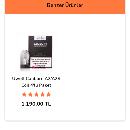
Yorumlar
Benzer Ürünler
Metin K***
06/05/2026
Sayın yetkili bu ürünü almak istiyorum fakat yedek
kartuş la birlikte gönderme şansınız var mı
Cevap:
Merhabalar ürünün açıklama bölümüne
bakarsanız orada uyumlu kartuş linkini bırakıyoruz
sepetinize ekleyebilirsiniz
Uwell Caliburn A2/A2S
Coil 4'lü Paket
Doğan
01/02/2025
1.190,00 TL
arkadaşıma hediye aldım kusursuz ürün çok keyifle
kullanıyor elde duruşu oldukça zarif kaba değil likit
doldurup içiyor ekstra uğraşmaması güzel kargolama