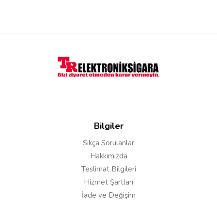
ve paketleme güzeldi memnun kaldım
Ersin
23/07/2024
Merhaba kartuş ihtiyacım var bulamadım link
mevcutmudur
Bilgiler
Cevap:
Merhaba aşağıdaki linkten alabilirsiniz
ürün açıklamalarında da linki mevcut
Sıkça Sorulanlar
https://trelektroniksigara26.com/uwell-caliburn-
Hakkımızda
a2-kartus
Teslimat Bilgileri
Hizmet Şartları
cihan
10/04/2023
İade ve Değişim
sadece salt likit mi kullaniliyor normal likit de konuyor