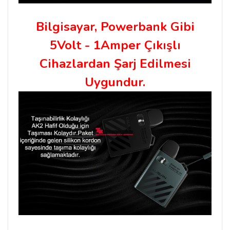
Bilgisayar, Powerbank Gibi
5Volt - 1Amper Çıkışlı
Cihazlardan Şarj Edilmesi
Uygundur.