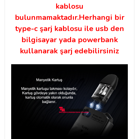
kablosu
bulunmamaktadır.Herhangi bir
type-c şarj kablosu
ile usb den
bilgisayar yada powerbank
kullanarak şarj edebilirsiniz