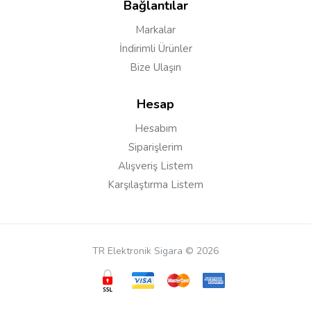
Bağlantılar
mu
Markalar
İndirimli Ürünler
Bize Ulaşın
Cevap:
Merhaba tüm likitler uygun kullanabilirsiniz
Hesap
Hesabım
Şule
25/01/2023
Siparişlerim
beğendim küçük ve kibar ürün taşıması ve kullanımı
Alışveriş Listem
oldukça kolay
Karşılaştırma Listem
TR Elektronik Sigara © 2026
Yorum Yapın
Adınız