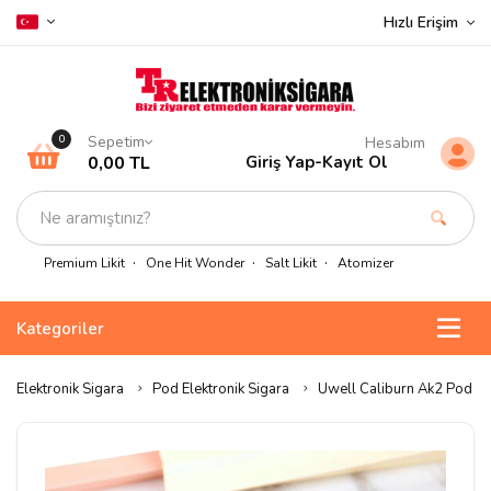
Hızlı Erişim
Sepetim
0
Hesabım
0,00 TL
Giriş Yap
-
Kayıt Ol
Premium Likit
One Hit Wonder
Salt Likit
Atomizer
Kategoriler
Elektronik Sigara
Pod Elektronik Sigara
Uwell Caliburn Ak2 Pod Mo