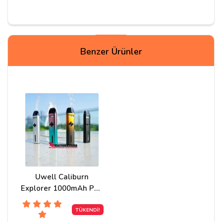
Yorum Yapın
Benzer Ürünler
Adınız
Yorumunuz*
Uwell Caliburn
Explorer 1000mAh Pod
Mod Elektronik Sigara
TÜKENDİ!