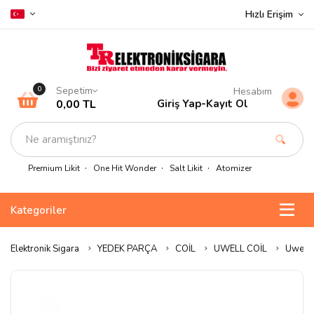
Hızlı Erişim
Sepetim
0
Hesabım
0,00 TL
Giriş Yap
-
Kayıt Ol
Premium Likit
One Hit Wonder
Salt Likit
Atomizer
Kategoriler
Elektronik Sigara
YEDEK PARÇA
COİL
UWELL COİL
Uwell 