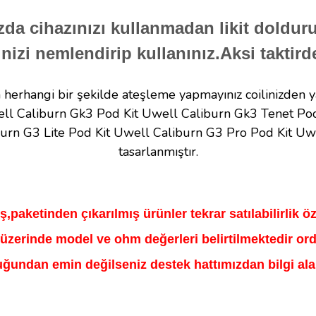
ızda cihazınızı kullanmadan likit doldur
nizi nemlendirip kullanınız.Aksi taktirde
n herhangi bir şekilde ateşleme yapmayınız coilinizden y
ll Caliburn Gk3 Pod Kit
Uwell Caliburn Gk3 Tenet Pod
urn G3 Lite Pod Kit
Uwell Caliburn G3 Pro Pod Kit
Uwe
tasarlanmıştır.
paketinden çıkarılmış ürünler tekrar satılabilirlik öze
üzerinde model ve ohm değerleri belirtilmektedir ord
ğundan emin değilseniz destek hattımızdan bilgi alabi