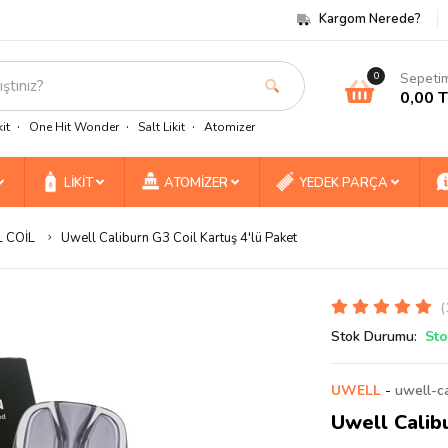
Kargom Nerede?
Sepeti
0
0,00 
it
One Hit Wonder
Salt Likit
Atomizer
LİKİT
ATOMİZER
YEDEK PARÇA
 COİL
Uwell Caliburn G3 Coil Kartuş 4'lü Paket
(
Stok Durumu:
Sto
UWELL
-
uwell-c
Uwell Calibu