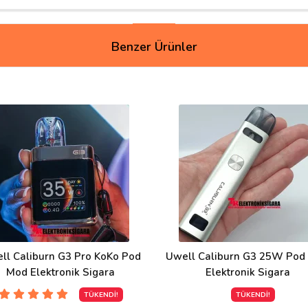
Benzer Ürünler
iniz
rleri MTL içim (sigara içim) uygundur
ll Caliburn G3 Pro KoKo Pod
Uwell Caliburn G3 25W Pod
 sitede aynı ürünü söyledim 3 ay önce g2 gönderdiler iade bile edemedi
Mod Elektronik Sigara
Elektronik Sigara
TÜKENDİ!
TÜKENDİ!