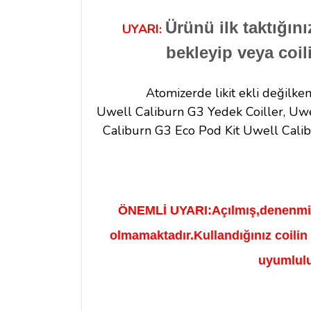
Ürünü ilk taktığın
UYARI:
bekleyip veya coili
Atomizerde likit ekli değilke
Uwell Caliburn G3 Yedek Coiller,
Uwe
Caliburn G3 Eco Pod Kit
Uwell Calib
ÖNEMLİ UYARI:
Açılmış,denenmiş,
olmamaktadır.Kullandığınız coilin 
uyumlulu