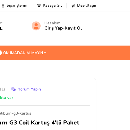
Siparişlerim
Kasaya Git
Bize Ulaşın
m
Hesabım
TL
Giriş Yap
-
Kayıt Ol
OKUMADAN ALMAYIN
11)
Yorum Yapın
kta var
aliburn-g3-kartus
rn G3 Coil Kartuş 4'lü Paket