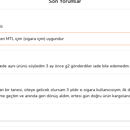
Son Yorumlar
iz
eri MTL içim (sigara içim) uygundur
itede aynı ürünü söyledim 3 ay önce g2 gönderdiler iade bile edemedim.
 bir tanesi, siteye gelicek olursam 3 yıldır e-sigara kullanıcısıyım, il
me geçtim ve anında geri dönüş aldım, ertesi gün doğru ürün kargolandı; ü