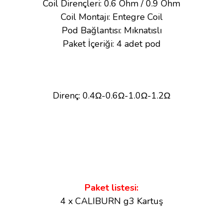
Coil Dirençleri: 0.6 Ohm / 0.9 Ohm
Coil Montajı: Entegre Coil
Pod Bağlantısı: Mıknatıslı
Paket İçeriği: 4 adet pod
Direnç:
0.4
Ω-
0.6
Ω-
1.0Ω-
1.2
Ω
Paket listesi:
4 x CALIBURN g3 Kartuş