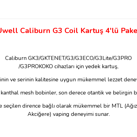
Uwell Caliburn G3 Coil Kartuş 4'lü Pake
Caliburn GK3/GKTENET/G3/G3ECO/G3Lite/G3PRO
/G3PROKOKO cihazları için yedek kartuş,
inin ve serinin kalitesine uygun mükemmel lezzet deneyi
kanthal mesh bobinler, son derece otantik ve belirgin bir
e seçilen dirence bağlı olarak mükemmel bir MTL (Ağızd
Akciğere) vaping deneyimi sunar.