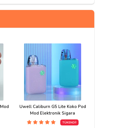
28/07/2026
25/06/2026
 Mod
Uwell Caliburn G5 Lite Koko Pod
Uwell Caliburn
m.
Mod Elektronik Sigara
Mod Elekt
TÜKENDİ!
T