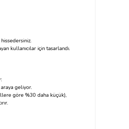
hissedersiniz.
n kullanıcılar için tasarlandı.
:
 araya geliyor.
llere göre %30 daha küçük),
rır.