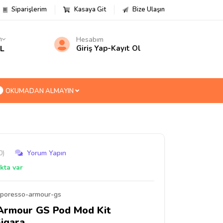
Siparişlerim
Kasaya Git
Bize Ulaşın
m
Hesabım
TL
Giriş Yap
-
Kayıt Ol
OKUMADAN ALMAYIN
0)
Yorum Yapın
kta var
poresso-armour-gs
Armour GS Pod Mod Kit
Sigara