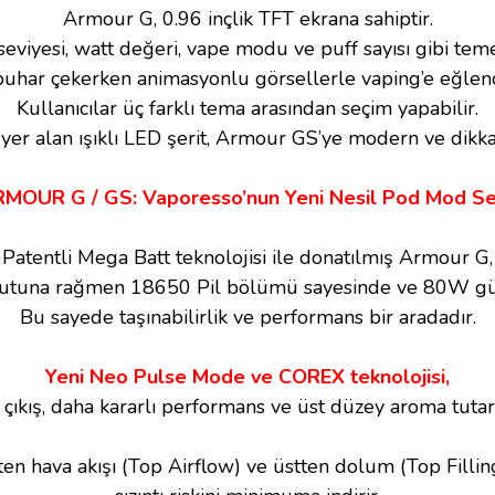
Armour G, 0.96 inçlik TFT ekrana sahiptir.
eviyesi, watt değeri, vape modu ve puff sayısı gibi temel
buhar çekerken animasyonlu görsellerle vaping’e eğlenc
Kullanıcılar üç farklı tema arasından seçim yapabilir.
 yer alan ışıklı LED şerit, Armour GS’ye modern ve dikka
MOUR G / GS: Vaporesso’nun Yeni Nesil Pod Mod Ser
Patentli Mega Batt teknolojisi ile donatılmış Armour G,
tuna rağmen 18650 Pil bölümü sayesinde ve 80W güç 
Bu sayede taşınabilirlik ve performans bir aradadır.
Yeni Neo Pulse Mode ve COREX teknolojisi,
çıkış, daha kararlı performans ve üst düzey aroma tutarlı
ten hava akışı (Top Airflow) ve üstten dolum (Top Filling