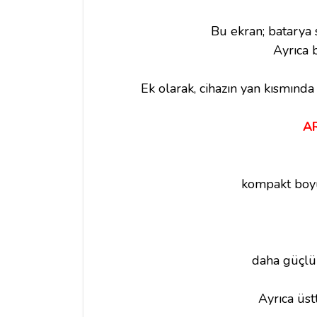
Bu ekran; batarya s
Ayrıca 
Ek olarak, cihazın yan kısmında
AR
kompakt boyu
daha güçlü 
Ayrıca üst