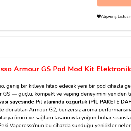
Alışveriş Listes
sso Armour GS Pod Mod Kit Elektronik
o, geniş bir kitleye hitap edecek yeni bir pod cihazla ge
r GS — güçlü, kompakt ve vaping deneyimini yeniden ta
vası sayesinde Pil alanında özgürlük (PİL PAKETE DA
rle donatılan Armour G2, benzersiz aroma performansına
batarya ömrü ve sağlam tasarımıyla yoğun buhar seanslar
Peki Vaporesso’nun bu cihazda sunduğu yenilikler neler