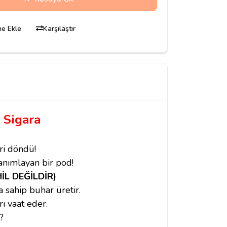
ine Ekle
Karşılaştır
 Sigara
ri döndü!
nımlayan bir pod!
HİL DEĞİLDİR)
 sahip buhar üretir.
ı vaat eder.
?