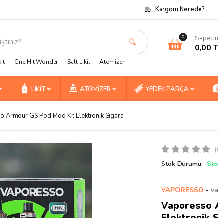
Kargom Nerede?
Sepeti
0
0,00 
it
One Hit Wonder
Salt Likit
Atomizer
LİKİT
ATOMİZER
YEDEK PARÇA
o Armour GS Pod Mod Kit Elektronik Sigara
(
Stok Durumu:
Sto
VAPORESSO
-
va
Vaporesso 
Elektronik 