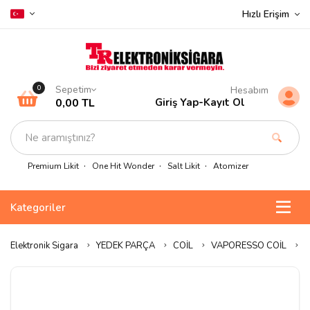
Hızlı Erişim
Sepetim
0
Hesabım
0,00 TL
Giriş Yap
-
Kayıt Ol
Premium Likit
One Hit Wonder
Salt Likit
Atomizer
Kategoriler
Elektronik Sigara
YEDEK PARÇA
COİL
VAPORESSO COİL
V