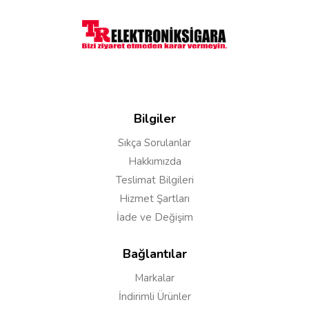
olmamaktadır.Coillerin belli bir ömrü olmamakta
kullanıcının kullnımına göre yanma süreleri
değişkenlik gösterir.
Çağdaş
28/01/2024
Bilgiler
Merhaba; 0.15 ne zaman gelir? Birde aylarca aradım s
Sıkça Sorulanlar
Hakkımızda
Teslimat Bilgileri
Cevap:
merhaba ürünler yurtdışından gelmekte
Hizmet Şartları
geldikçe stoklara eklenmekte bu nedenle süre
zaman belirtemiyoruz efendim
İade ve Değişim
Bağlantılar
HALİL İBRAHİM A***
30/11/2023
Markalar
İndirimli Ürünler
Vaporesso Luxe S Kit 220W SKRR S Tank 8ml için