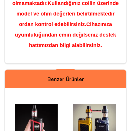
olmamaktadır.Kullandığınız coilin üzerinde
model ve ohm değerleri belirtilmektedir
ordan kontrol edebilirsiniz.Cihazınıza
uyumluluğundan emin değilseniz destek
hattımızdan bilgi alabilirsiniz.
Yorumlar
Benzer Ürünler
SIRRI
28/09/2025
Gt Mesh Modeli Uzun Süredir Stoklarda Yok. Bu
Yüzden Yıllardır Siz Yaptığımız Alışverişi Yapamaz
Olduk. Likiti Başka Yerden Coili Başka Yerden Alıyoruz.
Umarım Getirirsiniz.